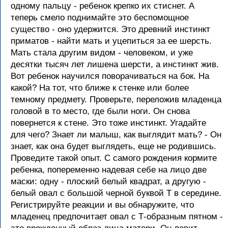
одному пальцу - ребенок крепко их стиснет. А
теперь смело поднимайте это беспомощное
существо - оно удержится. Это древний инстинкт
приматов - найти мать и уцепиться за ее шерсть.
Мать стала другим видом - человеком, и уже
десятки тысяч лет лишена шерсти, а инстинкт жив.
Вот ребенок научился поворачиваться на бок. На
какой? На тот, что ближе к стенке или более
темному предмету. Проверьте, переложив младенца
головой в то место, где были ноги. Он снова
повернется к стене. Это тоже инстинкт. Угадайте
для чего? Знает ли малыш, как выглядит мать? - Он
знает, как она будет выглядеть, еще не родившись.
Проведите такой опыт. С самого рождения кормите
ребенка, попеременно надевая себе на лицо две
маски: одну - плоский белый квадрат, а другую -
белый овал с большой черной буквой Т в середине.
Регистрируйте реакции и вы обнаружите, что
младенец предпочитает овал с Т-образным пятном -