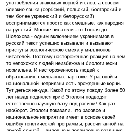
употребления знакомых корней и слов, а совсем
близкие языки (сербский, польский, болгарский и
тем более украинский и белорусский)
воспринимаются просто как смешные, как пародия
на русский. Многие писатели - от Гоголя до
Шолохова - одним включением украинизмов в
русский текст успешно вызывали и вызывают
приступы зоологическою смеха у миллионов
читателей. Поэтому настороженная реакция на чем-
то непохожих людей неизбежна и биологически
нормальна. И настороженность людей к
образованию смешанных пар тоже. У расовой и
национальной неприязни есть врожденные корни.
Тут деться некуда. Какой по этому поводу более 50
лет назад поднялся крик! Этологи подводят
естественно-научную базу под расизм! Как раз
наоборот. Этологи показали, что расовое и
национальное неприятие имеет в основе своей
ошибку генетической программы, рассчитанной на
другой случай, - видовые и подвидовые различия.