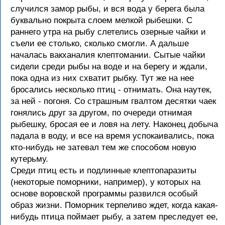
случился замор рыбы, и вся вода у берега была
буквально покрыта слоем мелкой рыбешки. С
раннего утра на рыбу слетелись озерные чайки и
съели ее столько, сколько смогли. А дальше
началась вакханалия клептомании. Сытые чайки
сидели среди рыбы на воде и на берегу и ждали,
пока одна из них схватит рыбку. Тут же на нее
бросались несколько птиц - отнимать. Она наутек,
за ней - погоня. Со страшным гвалтом десятки чаек
гонялись друг за другом, по очереди отнимая
рыбешку, бросая ее и ловя на лету. Наконец добыча
падала в воду, и все на время успокаивались, пока
кто-нибудь не затевал тем же способом новую
кутерьму.
Среди птиц есть и подлинные клептопаразиты
(некоторые поморники, например), у которых на
основе воровской программы развился особый
образ жизни. Поморник терпеливо ждет, когда какая-
нибудь птица поймает рыбу, а затем преследует ее,