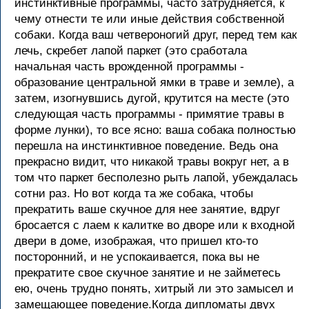
инстинктивные программы, часто затрудняется, к
чему отнести те или иные действия собственной
собаки. Когда ваш четвероногий друг, перед тем как
лечь, скребет лапой паркет (это сработала
начальная часть врожденной программы -
образование центральной ямки в траве и земле), а
затем, изогнувшись дугой, крутится на месте (это
следующая часть программы - примятие травы в
форме лунки), то все ясно: ваша собака полностью
перешла на инстинктивное поведение. Ведь она
прекрасно видит, что никакой травы вокруг нет, а в
том что паркет бесполезно рыть лапой, убеждалась
сотни раз. Но вот когда та же собака, чтобы
прекратить ваше скучное для нее занятие, вдруг
бросается с лаем к калитке во дворе или к входной
двери в доме, изображая, что пришел кто-то
посторонний, и не успокаивается, пока вы не
прекратите свое скучное занятие и не займетесь
ею, очень трудно понять, хитрый ли это замысел и
замещающее поведение.Когда дипломаты двух