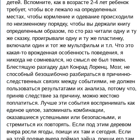
детей. Вспомните, как в возрасте 2-4 лет ребенок
требует, чтобы все лежало на определенных
местах, чтобы кормление и одевание происходили
по неизменному порядку, чтобы вы держали книгу
определенным образом, по сто раз читали одну и ту
же сказку, проигрывали одну и ту же пластинку,
включали один и тот же мультфильм и т.п. Что это
какая-то врожденная особенность поведения, я
никогда не сомневался, но смысл ее был темен.
Блестящую разгадку дал Конрад Лоренц. Мозг, не
способный безошибочно разбираться в причинно-
следственных связях между событиями, не должен
пользоваться результатами их анализа, потому что,
приняв следствие за причину, можно жестоко
поплатиться. Лучше эти события воспринимать как
единое целое, запоминать комбинации,
оказавшиеся успешными или безопасными, и
стремиться их повторять. Если под этим деревом
вчера росли ягоды, поищи их там и сегодня. Если
на этой поляне вчера поймал зайца, поищи его там