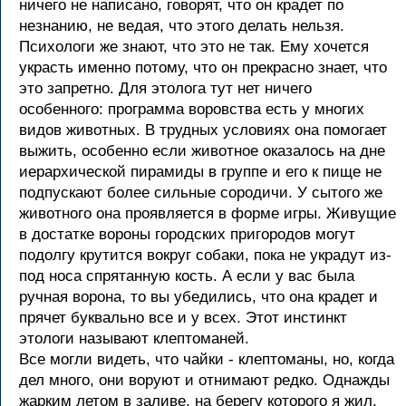
ничего не написано, говорят, что он крадет по
незнанию, не ведая, что этого делать нельзя.
Психологи же знают, что это не так. Ему хочется
украсть именно потому, что он прекрасно знает, что
это запретно. Для этолога тут нет ничего
особенного: программа воровства есть у многих
видов животных. В трудных условиях она помогает
выжить, особенно если животное оказалось на дне
иерархической пирамиды в группе и его к пище не
подпускают более сильные сородичи. У сытого же
животного она проявляется в форме игры. Живущие
в достатке вороны городских пригородов могут
подолгу крутится вокруг собаки, пока не украдут из-
под носа спрятанную кость. А если у вас была
ручная ворона, то вы убедились, что она крадет и
прячет буквально все и у всех. Этот инстинкт
этологи называют клептоманей.
Все могли видеть, что чайки - клептоманы, но, когда
дел много, они воруют и отнимают редко. Однажды
жарким летом в заливе, на берегу которого я жил,