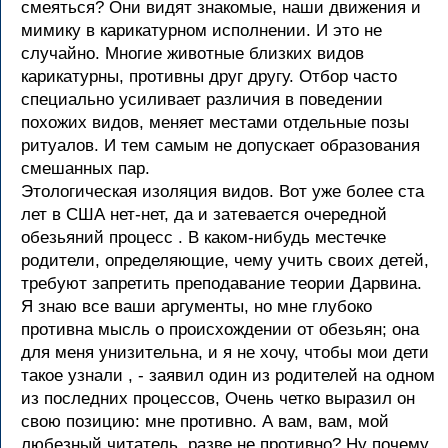
смеяться? Они видят знакомые, наши движения и
мимику в карикатурном исполнении. И это не
случайно. Многие животные близких видов
карикатурны, противны друг другу. Отбор часто
специально усиливает различия в поведении
похожих видов, меняет местами отдельные позы
ритуалов. И тем самым не допускает образования
смешанных пар.
Этологическая изоляция видов. Вот уже более ста
лет в США нет-нет, да и затевается очередной
обезьяний процесс . В каком-нибудь местечке
родители, определяющие, чему учить своих детей,
требуют запретить преподавание теории Дарвина.
Я знаю все ваши аргументы, но мне глубоко
противна мысль о происхождении от обезьян; она
для меня унизительна, и я не хочу, чтобы мои дети
такое узнали , - заявил один из родителей на одном
из последних процессов, Очень четко выразил он
свою позицию: мне противно. А вам, вам, мой
любезный читатель, разве не противно? Ну почему