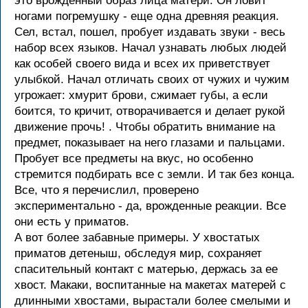
это врожденный образ лица матери. Он ловит
ногами погремушку - еще одна древняя реакция.
Сел, встал, пошел, пробует издавать звуки - весь
набор всех языков. Начал узнавать любых людей
как особей своего вида и всех их приветствует
улыбкой. Начал отличать своих от чужих и чужим
угрожает: хмурит брови, сжимает губы, а если
боится, то кричит, отворачивается и делает рукой
движение прочь! . Чтобы обратить внимание на
предмет, показывает на него глазами и пальцами.
Пробует все предметы на вкус, но особенно
стремится подбирать все с земли. И так без конца.
Все, что я перечислил, проверено
экспериментально - да, врожденные реакции. Все
они есть у приматов.
А вот более забавные примеры. У хвостатых
приматов детеныш, обследуя мир, сохраняет
спасительный контакт с матерью, держась за ее
хвост. Макаки, воспитанные на макетах матерей с
длинными хвостами, вырастали более смелыми и