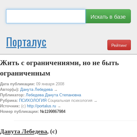
Искать в базе
Порталус
Рейтинг
Жить с ограничениями, но не быть
ограниченным
Дата публикации:
09 января 2008
Автор(ы):
Данута Лебедева
→
Публикатор:
Лебедева Данута Степановна
Рубрика:
ПСИХОЛОГИЯ
Социальная психология →
Источник:
(c)
http://portalus.ru
→
Номер публикации:
№1199867984
Данута Лебедева
, (c)