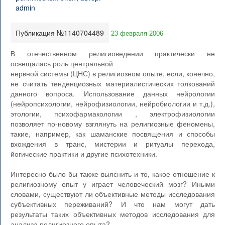
Публикация №1140704489
23 февраля 2006
В отечественном религиоведении практически не
освещалась роль центральной
нервной системы (ЦНС) в религиозном опыте, если, конечно,
не считать тенденциозных материалистических толкований
данного вопроса. Использование данных нейрологии
(нейропсихологии, нейрофизиологии, нейробиологии и т.д.),
этологии, психофармакологии , электрофизиологии
позволяет по-новому взглянуть на религиозные феномены,
такие, например, как шаманские посвящения и способы
вхождения в транс, мистерии и ритуалы перехода,
йогические практики и другие психотехники.
Интересно было бы также выяснить и то, какое отношение к
религиозному опыт у играет человеческий мозг? Иными
словами, существуют ли объективные методы исследования
субъективных переживаний? И что нам могут дать
результаты таких объективных методов исследования для
анализа религиозного опыта?