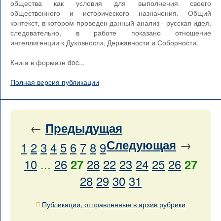
общества как условия для выполнения своего
общественного и исторического назначения. Общий
контекст, в котором проведен данный анализ - русская идея;
следовательно, в работе показано отношение
интеллигенции к Духовности, Державности и Соборности.
Книга в формате doc...
Полная версия публикации
←
Предыдущая
→
Следующая
1
2
3
4
5
6
7
8
9
10
...
26
28
22
23
24
25
26
27
27
28
29
30
31
Публикации, отправленные в архив рубрики