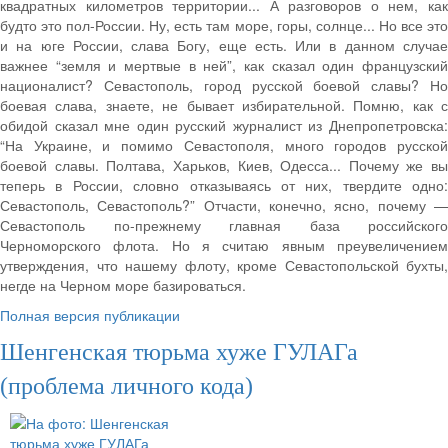
квадратных километров территории... А разговоров о нем, как
будто это пол-России. Ну, есть там море, горы, солнце... Но все это
и на юге России, слава Богу, еще есть. Или в данном случае
важнее “земля и мертвые в ней”, как сказал один французский
националист? Севастополь, город русской боевой славы? Но
боевая слава, знаете, не бывает избирательной. Помню, как с
обидой сказал мне один русский журналист из Днепропетровска:
“На Украине, и помимо Севастополя, много городов русской
боевой славы. Полтава, Харьков, Киев, Одесса... Почему же вы
теперь в России, словно отказываясь от них, твердите одно:
Севастополь, Севастополь?” Отчасти, конечно, ясно, почему —
Севастополь по-прежнему главная база российского
Черноморского флота. Но я считаю явным преувеличением
утверждения, что нашему флоту, кроме Севастопольской бухты,
негде на Черном море базироваться.
Полная версия публикации
Шенгенская тюрьма хуже ГУЛАГа
(проблема личного кода)