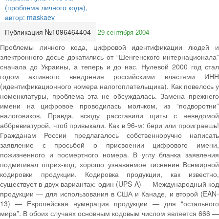
Публикация №1096464404
29 сентября 2004
Проблемы личного кода, цифровой идентификации людей и
электронного досье докатились от “Шенгенского интернационала”
сначала до Украины, а теперь и до нас. Нулевой 2000 год стал
годом активного внедрения российскими властями ИНН
(идентификационного номера налогоплательщика). Как повелось у
номенклатуры, проблема эта не обсуждалась. Замена прежнего
имени на цифровое проводилась молчком, из “подворотни”
налоговиков. Правда, всюду расставили щиты с неведомой
аббревиатурой, чтоб привыкали. Как в 96-м: бери или проиграешь!
Гражданам России предлагалось собственноручно написать
заявление с просьбой о присвоении цифрового имени,
пожизненного и посмертного номера. В углу бланка заявления
подмигивал штрих-код, хорошо узнаваемое тиснение Всемирной
кодировки продукции. Кодировка продукции, как известно,
существует в двух вариантах: один (UPS-A) — Международный код
продукции — для использования в США и Канаде, и второй (EAN-
13) — Европейская нумерация продукции — для “остального
мира”. В обоих случаях основным кодовым числом является 666 —