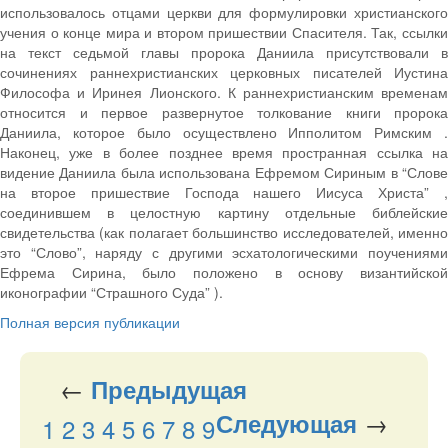
использовалось отцами церкви для формулировки христианского
учения о конце мира и втором пришествии Спасителя. Так, ссылки
на текст седьмой главы пророка Даниила присутствовали в
сочинениях раннехристианских церковных писателей Иустина
Философа и Иринея Лионского. К раннехристианским временам
относится и первое развернутое толкование книги пророка
Даниила, которое было осуществлено Ипполитом Римским .
Наконец, уже в более позднее время пространная ссылка на
видение Даниила была использована Ефремом Сириным в “Слове
на второе пришествие Господа нашего Иисуса Христа” ,
соединившем в целостную картину отдельные библейские
свидетельства (как полагает большинство исследователей, именно
это “Слово”, наряду с другими эсхатологическими поучениями
Ефрема Сирина, было положено в основу византийской
иконографии “Страшного Суда” ).
Полная версия публикации
←
Предыдущая
→
Следующая
1
2
3
4
5
6
7
8
9