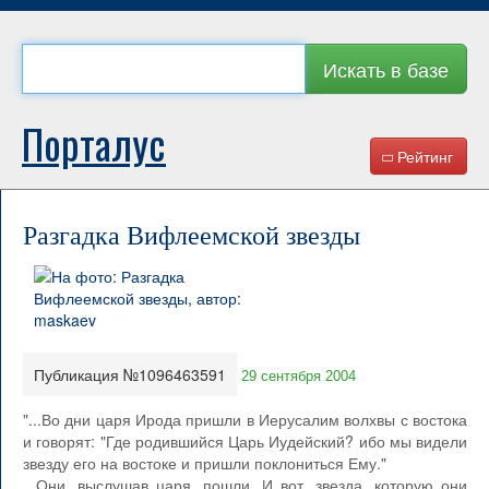
Искать в базе
Порталус
Рейтинг
Разгадка Вифлеемской звезды
Публикация №1096463591
29 сентября 2004
"...Во дни царя Ирода пришли в Иерусалим волхвы с востока
и говорят: "Где родившийся Царь Иудейский? ибо мы видели
звезду его на востоке и пришли поклониться Ему."
...Они, выслушав царя, пошли. И вот, звезда, которую они