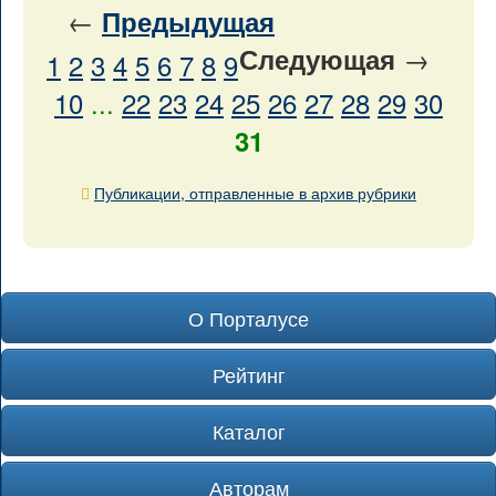
←
Предыдущая
→
Следующая
1
2
3
4
5
6
7
8
9
10
...
22
23
24
25
26
27
28
29
30
31
Публикации, отправленные в архив рубрики
О Порталусе
Рейтинг
Каталог
Авторам