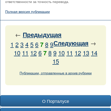
ответственности за точность перевода.
Полная версия публикации
←
Предыдущая
→
Следующая
1
2
3
4
5
6
8
9
7
10
11
12
6
8
9
10
11
12
13
14
7
15
Публикации, отправленные в архив рубрики
О Порталусе