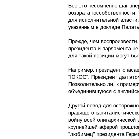
Все это несомненно шаг впе
возврата госсобственности. 
для исполнительной власти, 
указанным в докладе Палат
Прежде, чем воспроизвести, 
президента и парламента не
для такой позиции могут бы
Например, президент опасае
"ЮКОС". Президент дал это
Позволительно ли, к пример
объединившуюся с английск
Другой повод для осторожно
правящего капиталистическог
войну всей олигархической 
крупнейшей аферой прошлого
"любимец" президента Герман