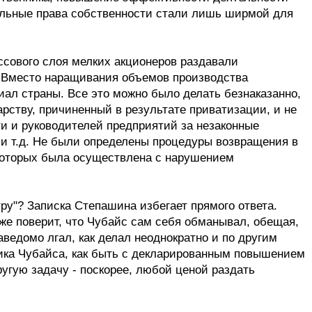
льные права собственности стали лишь ширмой для
ссового слоя мелких акционеров раздавали
. Вместо наращивания объемов производства
иал страны. Все это можно было делать безнаказанно,
арству, причиненный в результате приватизации, и не
и и руководителей предприятий за незаконные
 и т.д. Не были определены процедуры возвращения в
 которых была осуществлена с нарушением
тру"? Записка Степашина избегает прямого ответа.
то же поверит, что Чубайс сам себя обманывал, обещая,
аведомо лгал, как делал неоднократно и по другим
ника Чубайса, как быть с декларированным повышением
угую задачу - поскорее, любой ценой раздать