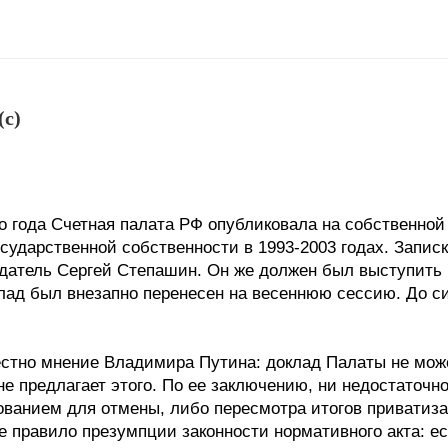
 (c)
о года Счетная палата РФ опубликовала на собственной
осударственной собственности в 1993-2003 годах. Запис
датель Сергей Степашин. Он же должен был выступить 
лад был внезапно перенесен на весеннюю сессию. До сих
естно мнение Владимира Путина: доклад Палаты не мож
не предлагает этого. По ее заключению, ни недостаточн
ванием для отмены, либо пересмотра итогов приватизац
е правило презумпции законности нормативного акта: 