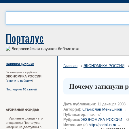
Порталус
Всероссийская научная библиотека
Новинки рубрики
Главная
→
ЭКОНОМИКА РОССИИ
→ 
Вы находитесь в рубрике:
ЭКОНОМИКА РОССИИ
(
сменить рубрику
)
Почему заткнули 
Последние
статей
10
Дата публикации:
11 декабря 2008
Автор(ы):
Станислав Меньшиков
→
АРХИВНЫЕ ФОНДЫ:
Публикатор:
maxim7
Архивные фонды - это
Рубрика:
ЭКОНОМИКА РОССИИ
- 
спецфонды Порталуса,
Источник:
(c)
http://portalus.ru
→
которые
в
не доступны