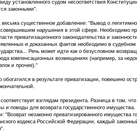
ввиду установленного судом несоответствия Конституци
ся законными".
 весьма существенное добавление: "Вывод о легитимно
 совершившим нарушения в этой сфере. Необходимо пр
ласти приватизационного законодательства и законност
ыявленных и доказанных фактов необходимо в судебном
сударства... Речь может идти как о безусловном возвра
 рода компенсационных возмещениях (например, за нед
лок и прочее)."
то обогатился в результате приватизации, повешено ост
окончательной.
 соответствует взглядам президента. Разница в том, чт
ы и поводы для возврата государственного имущества.
: "Возврат незаконно приватизированного имущества го
анского кодекса Российской Федерации, каждый законны
".