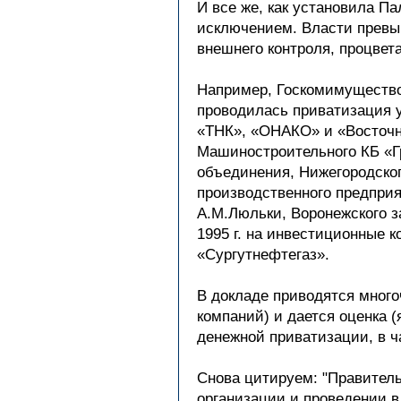
И все же, как установила П
исключением. Власти превыш
внешнего контроля, процвет
Например, Госкомимущество 
проводилась приватизация 
«ТНК», «ОНАКО» и «Восточн
Машиностроительного КБ «Гр
объединения, Нижегородског
производственного предприя
А.М.Люльки, Воронежского з
1995 г. на инвестиционные 
«Сургутнефтегаз».
В докладе приводятся мног
компаний) и дается оценка 
денежной приватизации, в ч
Снова цитируем: "Правител
организации и проведении в 