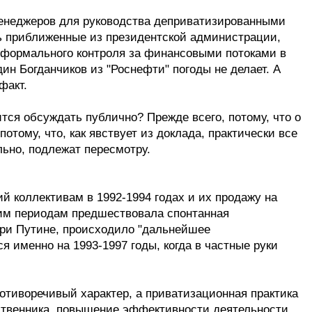
 менеджеров для руководства деприватизированными
дь приближенные из президентской администрации,
еформального контроля за финансовыми потоками в
дин Богданчиков из "Роснефти" погоды не делает. А
факт.
тся обсуждать публично? Прежде всего, потому, что о
отому, что, как явствует из доклада, практически все
ьно, подлежат пересмотру.
й коллективам в 1992-1994 годах и их продажу на
тим периодам предшествовала спонтанная
при Путине, происходило "дальнейшее
 именно на 1993-1997 годы, когда в частные руки
ротиворечивый характер, а приватизационная практика
ственника, повышение эффективности деятельности