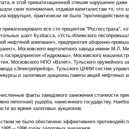
алата, в этой приватизационной спешке нарушение даже
али свои полномочия, отдавая капиталистам то, что з
ала коррупция, практически не было "противодействия к
приватизировало все сто процентов "Росгосстраха", хо
угольных шахт Кузбасса, «Усть-Илимского лесопромыш
ой нефтяной компании», предприятия оборонно-промыш
анит», Московского вертолетного завода имени М.Л. Ми
о госпредприятия «Гидромаш», Московского машиностро
тия, Московского НПО «Взлет», Тульского оружейного за
авода «Электроприбор», Тульского ЦНИИ систем управл
конкурсы и залоговые аукционы пакеты акций нефтяных 
очисленные факты заведомого занижения стоимости при
(явно неполная) ущерба, нанесенного государству. Наибо
асти во время залоговых аукционов.
ьством не было обеспечено эффективного противодейст
1995 – 1996 годах залоговых аукционов.