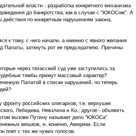
дательной власти - разработка конкретного механизма
доведения до банкротства, как в случае с "ЮКОСом". А
ны действия по конкретным нарушениям закона,
я к тому, с чего начали, а именно с явного желания
д Палаты, заткнуть рот ее председателю. Причины
оторые через техасский суд уже заступились за
 судебные тяжбы примут массовый характер?
меченную Палатой в списке нарушений, но теперь
удей?
 фронту российских олигархов, т.е. верхушке
кого, Лебедева, Невзлина и Ко., другое - объявить
рытом вызове Путину называет дело "ЮКОСа"
енежных мешков, и, конечно, Америки. Если
н поет с тех же чужих голосов.