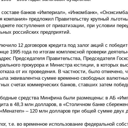
в составе банков «Империал», «Инкомбанк», «Онэксимб
 компания» предложил Правительству крупный льготн
джете поступления от приватизации, при условии пере
льных российских предприятий.
ючило 12 договоров кредита под залог акций с победит
конце 1995 года по итогам комплексной проверки деятел
дрес Председателя Правительства, Председателя Госк
рального прокурора и Министра юстиции, в которых вы
отказа от их проведения. В частности, было отмечено, ч
ыла эквивалентна сумме временно свободных валютных
ных счетах коммерческих банков, ставших затем побед
вободные средства Минфина были размещены: в АБ «Им
дита в 48,3 млн долларов, в «Столичном банке сбережен
«Менатеп» – 120 млн долларов при общей сумме двух д
лог, т.е. во временное использование федеральной соб