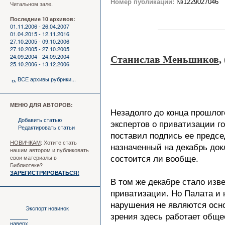
Номер публикации:
№1229027046
Читальном зале.
Последние 10 архивов:
01.11.2006 - 26.04.2007
01.04.2015 - 12.11.2016
27.10.2005 - 09.10.2006
27.10.2005 - 27.10.2005
24.09.2004 - 24.09.2004
Станислав Меньшиков
,
25.10.2006 - 13.12.2006
ВСЕ архивы рубрики...
МЕНЮ ДЛЯ АВТОРОВ:
Незадолго до конца прошлог
Добавить статью
экспертов о приватизации г
Редактировать статьи
поставил подпись ее предсе
НОВИЧКАМ
: Хотите стать
назначенный на декабрь док
нашим автором и публиковать
свои материалы в
состоится ли вообще.
Библиотеке?
ЗАРЕГИСТРИРОВАТЬСЯ!
В том же декабре стало изв
приватизации. Но Палата и 
нарушения не являются осно
Экспорт новинок
зрения здесь работает обще
наверх