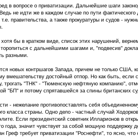
ред в вопросе о приватизации. Дальнейшие шаги законо
Ведь не идти же в каждом случае по пути фактического 
т.е. правительства, а также прокуратуры и судов - нуж
ы.
хотя бы в кратком виде, список этих нарушений, вернемс
 торопиться с дальнейшими шагами и, "подвесив" докла
ть разными.
тся новых контршагов Запада, причем не только США, к
му вмешательству достойный отпор. Но как быть, если
у, трогать "ТНК" - "Тюменскую нефтяную компанию", от
ой "БП" и потому спрятавшейся за спины британских с
сти - нежелание противопоставлять себя объединенному
о класса страны. Одно дело - частный случай Ходорковс
элите. Если президентский советник Илларионов в отк
 года, значит чувствует за собой мощную поддержку д
 Греф требует приватизации "Роснефти", то ясно, что о