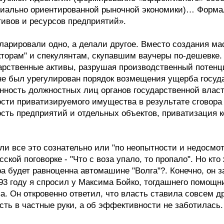
циально ориентированной рыночной экономики)… Форма
ивов и ресурсов предприятий».
кларировали одно, а делали другое. Вместо создания ма
кторам" и спекулянтам, скупавшим ваучеры по-дешевке
ударственные активы, разрушая производственный потенц
 "не был урегулирован порядок возмещения ущерба госуд
нность должностных лиц органов государственной власт
сти приватизируемого имущества в результате сговора
ость предприятий и отдельных объектов, приватизация
 ли все это сознательно или "по неопытности и недосмо
сской поговорке - "Что с воза упало, то пропало". Но к
а будет равноценна автомашине "Волга"?. Конечно, он з
993 году я спросил у Максима Бойко, тогдашнего помощ
. Он откровенно ответил, что власть ставила совсем др
сть в частные руки, а об эффективности не заботилась.