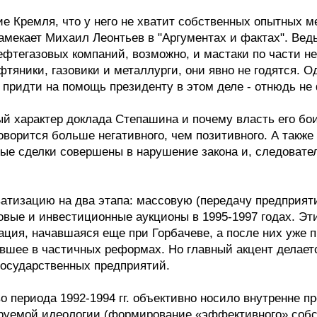
ие Кремля, что у него не хватит собственных опытных
амекает Михаил Леонтьев в "Аргументах и фактах". Ве
фтегазовых компаний, возможно, и мастаки по части н
фтяники, газовики и металлурги, они явно не годятся. О
 придти на помощь президенту в этом деле - отнюдь не 
ый характер доклада Степашина и почему власть его бои
ворится больше негативного, чем позитивного. А также п
е сделки совершены в нарушение закона и, следовател
атизацию на два этапа: массовую (передачу предприяти
овые и инвестиционные аукционы в 1995-1997 годах. Э
ация, начавшаяся еще при Горбачеве, а после них уже 
вшее в частичных реформах. Но главный акцент делается
осударственных предприятий.
о периода 1992-1994 гг. объективно носило внутренне п
ируемой идеологии (формирование «эффективного» соб