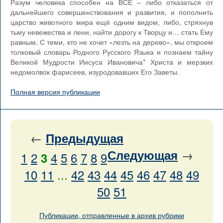
Разум человека способен на ВСЁ – либо отказаться от
дальнейшего совершенствования и развития, и пополнить
царство животного мира ещё одним видом, либо, стряхнув
тьму невежества и лени, найти дорогу к Творцу и… стать Ему
равным. С теми, кто не хочет «лезть на дерево», мы откроем
толковый словарь Родного Русского Языка и познаем тайну
Великой Мудрости Иисуса Ивановича* Христа и мерзких
недомолвок фарисеев, изуродовавших Его Заветы.
Полная версия публикации
←
Предыдущая
→
Следующая
1
2
4
5
6
7
8
9
3
10
11
...
42
43
44
45
46
47
48
49
50
51
Публикации, отправленные в архив рубрики