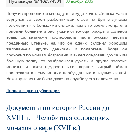
Публикация №1162974991
08 ноября 2006
Получив прощение и свободу итти куда хочет, Стенька Разин
вернулся со своей разбойничьей стаей на Дон в лучшем
положении и с большими силами, чем в то время, когда они
прибыли больные и распухшие от голода, жажды и соленой
воды. За казаками последовала часть русских, весьма
преданных Стеньке, на что он одних' склонил хорошим
жалованьем, других деньгами и подарками. Когда он
проходил по улицам Астрахани и видел следовавшую за ним
большую толпу, то разбрасывал дукаты и другие золотые
монеты, и такая щедрость или, вернее, хитрый обман
привлекали к нему многих необузданных и глупых людей.
Некоторые из них были даже на службе у его величества...
Полная версия публикации
Документы по истории России до
XVIII в. - Челобитная соловецких
монахов о вере (XVII в.)