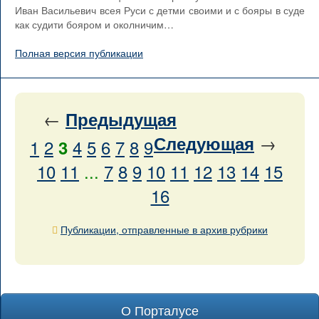
Иван Васильевич всея Руси с детми своими и с бояры в суде
как судити бояром и околничим…
Полная версия публикации
←
Предыдущая
→
Следующая
1
2
4
5
6
7
8
9
3
10
11
...
7
8
9
10
11
12
13
14
15
16
Публикации, отправленные в архив рубрики
О Порталусе