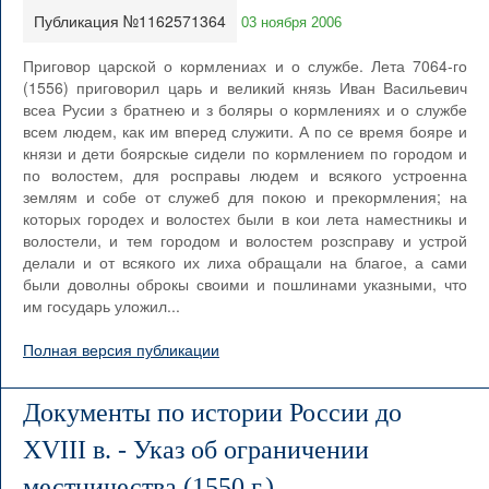
Публикация №1162571364
03 ноября 2006
Приговор царской о кормлениах и о службе. Лета 7064-го
(1556) приговорил царь и великий князь Иван Васильевич
всеа Русии з братнею и з боляры о кормлениях и о службе
всем людем, как им вперед служити. А по се время бояре и
князи и дети боярскые сидели по кормлением по городом и
по волостем, для росправы людем и всякого устроенна
землям и собе от служеб для покою и прекормления; на
которых городех и волостех были в кои лета наместникы и
волостели, и тем городом и волостем розсправу и устрой
делали и от всякого их лиха обращали на благое, а сами
были доволны оброкы своими и пошлинами указными, что
им государь уложил...
Полная версия публикации
Документы по истории России до
XVIII в. - Указ об ограничении
местничества (1550 г.)