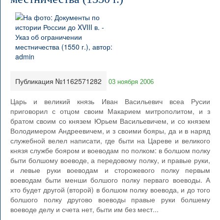
Публикация №1162571282
03 ноября 2006
Царь и великий князь Иван Васильевич всеа Русии
приговорил с отцом своим Макарием митрополитом, и з
братом своим со князем Юрьем Васильевичем, и со князем
Володимером Андреевичем, и з своими бояры, да и в наряд
служебной велел написати, где быти на Цареве и великого
князя службе бояром и воеводам по полком: в болшом полку
быти болшому воеводе, а передовому полку, и правые руки,
и левые руки воеводам и сторожевого полку первым
воеводам быти менши болшого полку перваго воеводы. А
хто будет другой (второй) в болшом полку воевода, и до того
болшого полку другово воеводы правые руки болшему
воеводе делу и счета нет, быти им без мест...