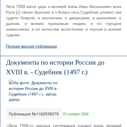
Лета 7058 июня царь и великий князь Иван Васильевич всеа
Руси [с] своею братьею и з бояры сесь Судебник уложил; как
судити бояром, и околничим, и дворецким, и казначеем, и
дьяком, и всяким приказным людем, и по городом
намесником, и по волостем волостелем, и тиуном и всяким
судьям...
Полная версия публикации
Документы по истории России до
XVIII в. - Судебник (1497 г.)
Публикация №1162538079
03 ноября 2006
«Лета 7006-го месяца септемвриа уложил князь великий