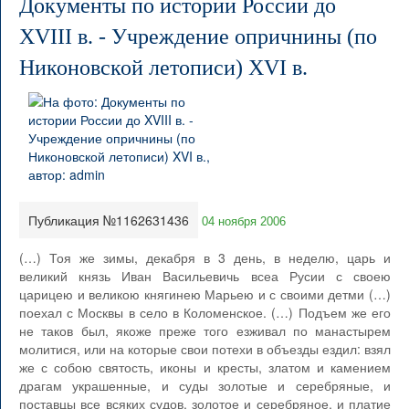
Документы по истории России до
XVIII в. - Учреждение опричнины (по
Никоновской летописи) XVI в.
Публикация №1162631436
04 ноября 2006
(…) Тоя же зимы, декабря в 3 день, в неделю, царь и
великий князь Иван Васильевичь всеа Русии с своею
царицею и великою княгинею Марьею и с своими детми (…)
поехал с Москвы в село в Коломенское. (…) Подъем же его
не таков был, якоже преже того езживал по манастырем
молитися, или на которые свои потехи в объезды ездил: взял
же с собою святость, иконы и кресты, златом и камением
драгам украшенные, и суды золотые и серебряные, и
поставцы все всяких судов, золотое и серебряное, и платие