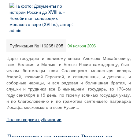
Публикация №1162651295
04 ноября 2006
Царю государю и великому князю Алексею Михайловичу,
всея Великия и Малыя, и Белыя Росии самодержцу, бьют
челом богомолцы твои Соловецкого монастыря келарь
Азарей, казначей Геронтей, и священшщы, и дияконы, и
соборные чернцы, и вся рядовая и болнишная братия, и
слушки и трудники все В нынешнем, государь, во 176-ом
году сентября в 15 день, по твоему всликаю государя указу,
и по благословению и по грамотам святейшего патриарха
Иосафа московского и всея Русии...
Полная версия публикации