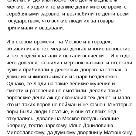
мелкие, и ходили те мелкие денги многое время с
серебряными заровно; и возлюбили те денги всем
государством, что всякие люди их за товары
принимали и выдавали.
И в скором времени, на Москве и в городех,
объявилися в тех медных денгах многие воровские,
и тех людей хватали и пытали всячески… И кто до
чего довелся, казнили смертною казнию, и отсекали
руки и прибивали у денежных дворов на стенах, а
домы их и животы имали из царя безденежно.
Однако, те люди на такие великие мучения и
смерти и разорения не смотрили, делали такие
воровские денги аж до скончания тех денег; и мало
кто из таких воров не пойман и не казнен. И которые
воры были люди богатые, и они от своих бед
откупались, давали на Москве посулы болшие
боярину, тестю царскому, Илье Даниловичю
Милославскому, да думному дворянину Матюшкину,