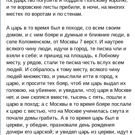
государство погубить и поддать Полскому королю;
и те воровские листы прибили, в ночи, на многих
местех по воротам и по стенам.
А царь в то время был в походе, со всем своим
домом, и с ним бояре и думные и ближние люди, в
селе Коломенском, от Москвы 7 верст. И наутрее
всякого чину люди, идучи в город, те писма чли и
взяли к себе; и пришед на площадь, к Лобному
месту, у рядов, стали те писма честь вслух всем
людей. И собралось к тому месту, всякого чину
людей множество, и умыслили итти в город, к
царю, и просити тех бояр, чтоб им царь выдал их
головою, на убиение, и уведали, что) царя в Москве
нет, и они скопяся вместе, тысечь с пять, пошли к
царю в поход; а с Москвы в то время бояре послали
к царю с вестью, что на Москве учинилась смута и
почали домы грабить. А в то время царь был в
церкви, у обедни, празновали день рождения
дочери его царской; и увидел царь из церкви, идут к