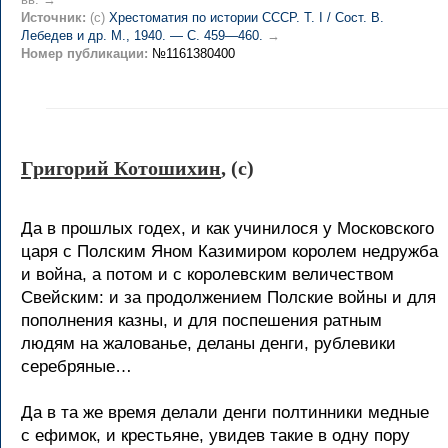
Источник:
(c)
Хрестоматия по истории СССР. Т. I / Сост. В.
Лебедев и др. М., 1940. — С. 459—460.
→
Номер публикации:
№1161380400
Григорий Котошихин
, (c)
Да в прошлых годех, и как учинилося у Московского
царя с Полским Яном Казимиром королем недружба
и война, а потом и с королевским величеством
Свейским: и за продолжением Полские войны и для
пополнения казны, и для поспешения ратным
людям на жалованье, деланы денги, рублевики
серебряные…
Да в та же время делали денги полтинники медные
с ефимок, и крестьяне, увидев такие в одну пору