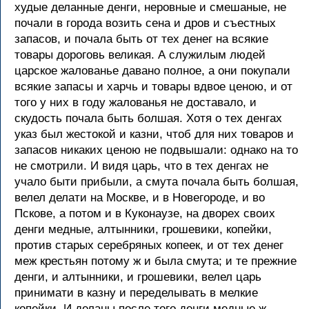
худые деланные денги, неровные и смешаные, не
почали в города возить сена и дров и съестных
запасов, и почала быть от тех денег на всякие
товары дороговь великая. А служилым людей
царское жалованье давано полное, а они покупали
всякие запасы и харчь и товары вдвое ценою, и от
того у них в году жалованья не доставало, и
скудость почала быть болшая. Хотя о тех денгах
указ был жестокой и казни, чтоб для них товаров и
запасов никаких ценою не подвышали: однако на то
не смотрили. И видя царь, что в тех денгах не
учало быти прибыли, а смута почала быть болшая,
велел делати на Москве, и в Новегороде, и во
Пскове, а потом и в Куконаузе, на дворех своих
денги медные, алтынники, грошевики, копейки,
против старых серебряных копеек, и от тех денег
меж крестьян потому ж и была смута; и те прежние
денги, и алтынники, и грошевики, велел царь
принимати в казну и переделывать в мелкие
копейки. И деланы после того денги медные ж