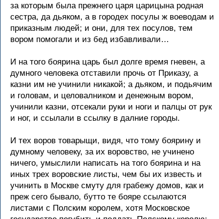
за которым была прежнего царя царицына родная
сестра, да дьяком, а в городех посулы ж воеводам и
приказным людей; и они, для тех посулов, тем
вором помогали и из бед избавливали…
И на того боярина царь был долге время гневен, а
думного человека отставили прочь от Приказу, а
казни им не учинили никакой; а дьяком, и подьячим
и головам, и целовалником и денежным вором,
учинили казни, отсекали руки и ноги и палцы от рук
и ног, и ссылали в ссылку в далние городы.
И тех воров товарыщи, видя, что тому боярину и
думному человеку, за их воровство, не учинено
ничего, умыслили написать на того боярина и на
иных трех воровские листы, чем бы их известь и
учинить в Москве смуту для грабежу домов, как и
преж сего бывало, бутто те бояре ссылаются
листами с Полским королем, хотя Московское