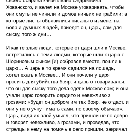
своего боярина князя Ивана Ондреевича
Хованского, и велел на Москве уговаривать, чтобы
они смуты не чинили и домов ничьих не грабили; а
которые листы объявилися писаны о измене, на
бояр и думных людей, приедет он, царь, сам для
сыску, того ж дни…
И как те злые люди, которые от царя шли к Москве,
встретились с теми людми, которые шли к царю с
Шориновым сыном [и) собрався вместе, пошли к
царю… А царь в то время садился на лошадь,
хотел ехать к Москве… И они почали у царя
просить для убийства бояр, и царь отговаривался,
что он для сыску того дела едет к Москве сам; и они
учали царю говорить сердито и невежливо з
грозами: «будет он добром им тех бояр, не отдаст, и
они у него учнут имать сами, по своему обычаю».
Царь, видя их злой умысл, что пришли не по добро
и говорят невежливо, з грозами, и проведав, что
стрелцы к нему на помочь в село пришли, закричал