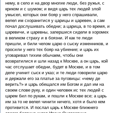
нему, в село и на двор многие люди, без ружья, с
криком и с шумом; и видя царь тех людей злой
умысел, которых они бояр у него спрашивали,
велел им схоранитися у царицы и царевен, а сам
почал дослушивать обедни; а царица, в то время, и
царевичи, и царевны, запершися сидели в хоромех
в великом страху и в боязни. И как те люди
пришли, и били челом царю о сыску изменников, и
просили у него тех бояр на убиение; и царь их
уговаривал тихим обычаем, чтобы они
возвратилися и шли назад к Москве, а он царь, кой
час отслушает обедни, будет в Москве, и в том
деле учинит сыск и указ; и те люди говорили царю
и держали его за платье за пуговицы: «чему де
верить?» и царь обещался им Богом и дал им на
своем слове руку, и один человек ис тех людей с
царем бил по рукам, и пошли к Москве все; а царь
им за то не велел чинити ничего, хотя и было кем
противится. И послал царь к Москве ближнего