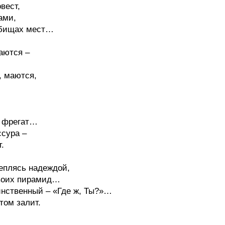
вест,
ами,
дбищах мест…
аются –
, маются,
,
й фрегат…
ссура –
.
еплясь надеждой,
воих пирамид…
инственный – «Где ж, Ты?»…
том залит.