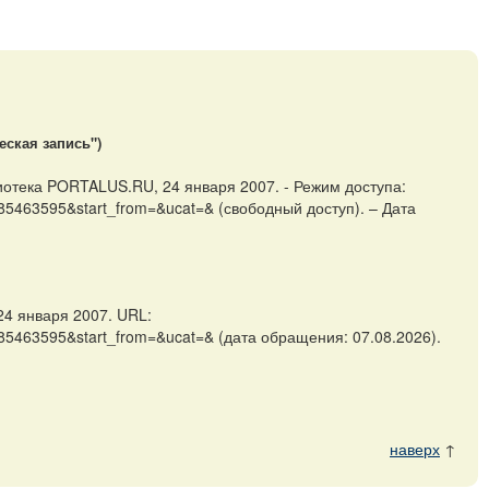
еская запись")
лиотека PORTALUS.RU, 24 января 2007. - Режим доступа:
185463595&start_from=&ucat=& (свободный доступ). – Дата
24 января 2007. URL:
185463595&start_from=&ucat=& (дата обращения: 07.08.2026).
наверх
↑