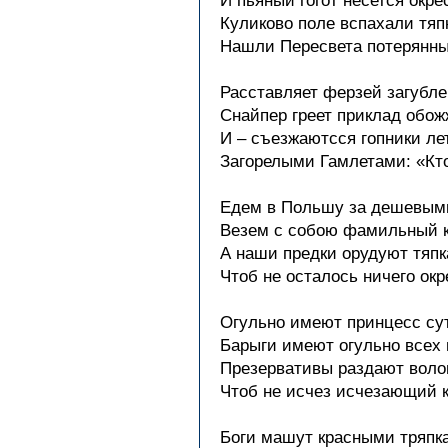
И пьяный гогот несется окрес
Куликово поле вспахали тяп
Нашли Пересвета потерянн
Расставляет ферзей загубле
Снайпер греет приклад обож
И – съезжаютсся гопники ле
Загорелыми Гамлетами: «Кт
Едем в Польшу за дешевыми
Везем с собою фамильный к
А наши предки орудуют тяпк
Чтоб не осталось ничего окре
Огульно имеют принцесс су
Барыги имеют огульно всех 
Презервативы раздают воло
Чтоб не исчез исчезающий
Боги машут красными тряпка