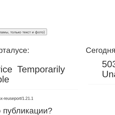
рталусе:
Сегодня
50
ice Temporarily
Una
ble
x-reuseport/1.21.1
 публикации
?