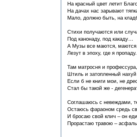
На красный цвет летит Благо
На дачах нас зарывают тяпк
Мало, должно быть, на кла
Стихи получаются или случ
Под канонаду, под какаду…
А Музы все маются, маются
Лезут в эпоху, где я пропаду.
Там матросня и профессура
Штиль и затопленный наху
Если б не книги мои, не дре
Стал бы такой же - дегенерат
Соглашаюсь с невеждами, т
Остаюсь фараоном средь с
И бросаю свой клич – он ед
Прорастаю травою – асфаль