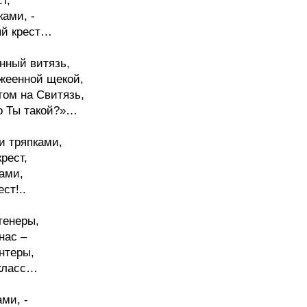
т,
ками, -
ый крест…
нный витязь,
жеенной щекой,
том на Свитязь,
о Ты такой?»…
 тряпками,
рест,
ами,
ст!..
тенеры,
нас –
нтеры,
 класс…
ми, -