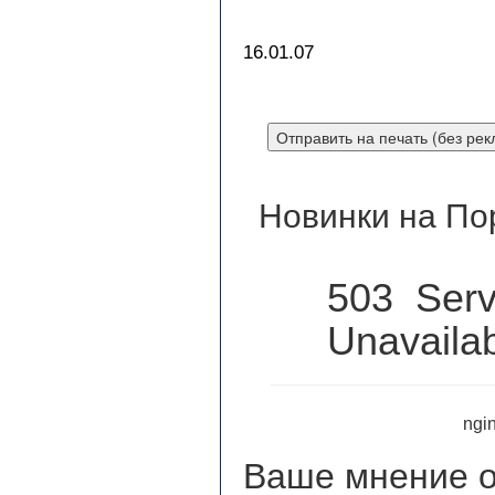
16.01.07
Новинки на По
503 Serv
Unavaila
ngin
Ваше мнение
о