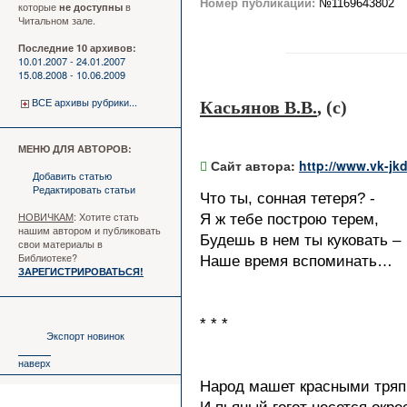
Номер публикации:
№1169643802
которые
в
не доступны
Читальном зале.
Последние 10 архивов:
10.01.2007 - 24.01.2007
15.08.2008 - 10.06.2009
ВСЕ архивы рубрики...
Касьянов В.В.
, (c)
МЕНЮ ДЛЯ АВТОРОВ:
Сайт автора:
http://www.vk-jk
Добавить статью
Редактировать статьи
Что ты, сонная тетеря? -
НОВИЧКАМ
: Хотите стать
Я ж тебе построю терем,
нашим автором и публиковать
Будешь в нем ты куковать –
свои материалы в
Библиотеке?
Наше время вспоминать…
ЗАРЕГИСТРИРОВАТЬСЯ!
* * *
Экспорт новинок
наверх
Народ машет красными тря