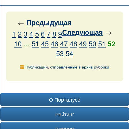
←
Предыдущая
→
Следующая
1
2
3
4
5
6
7
8
9
10
...
51
45
46
47
48
49
50
51
52
53
54
Публикации, отправленные в архив рубрики
О Порталусе
Рейтинг
Каталог