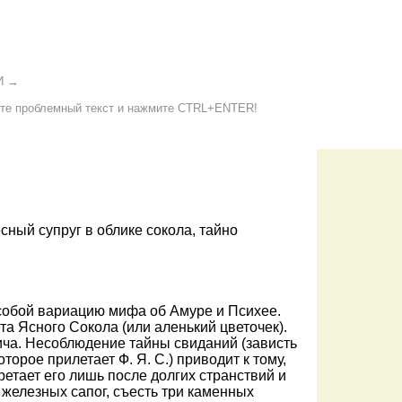
И
→
е проблемный текст и нажмите CTRL+ENTER!
сный супруг в облике сокола, тайно
собой вариацию мифа об Амуре и Психее.
а Ясного Сокола (или аленький цветочек).
ича. Несоблюдение тайны свиданий (зависть
торое прилетает Ф. Я. С.) приводит к тому,
ретает его лишь после долгих странствий и
 железных сапог, съесть три каменных