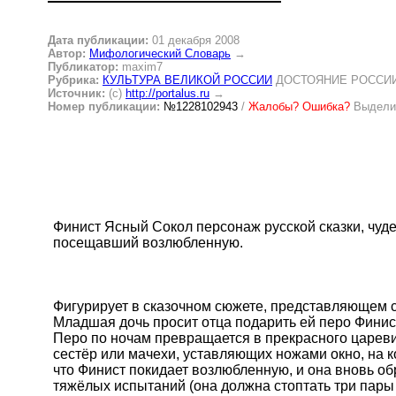
Дата публикации:
01 декабря 2008
Автор:
Мифологический Словарь
→
Публикатор:
maxim7
Рубрика:
КУЛЬТУРА ВЕЛИКОЙ РОССИИ
ДОСТОЯНИЕ РОССИ
Источник:
(c)
http://portalus.ru
→
Номер публикации:
№1228102943
/
Жалобы? Ошибка?
Выделит
Финист Ясный Сокол персонаж русской сказки, чуде
посещавший возлюбленную.
Фигурирует в сказочном сюжете, представляющем 
Младшая дочь просит отца подарить ей перо Финист
Перо по ночам превращается в прекрасного царев
сестёр или мачехи, уставляющих ножами окно, на ко
что Финист покидает возлюбленную, и она вновь об
тяжёлых испытаний (она должна стоптать три пары