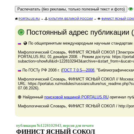
PORTALUS.RU
→
КУЛЬТУРА ВЕЛИКОЙ РОССИИ
→
ФИНИСТ ЯСНЫЙ СОК
Постоянный адрес публикации (
По общепринятым международным научным стандартам и 
Мифологический Словарь, ФИНИСТ ЯСНЫЙ СОКОЛ [Электронный
PORTALUS.RU, 01 декабря 2008. - Режим доступа: https://portal
subaction=showfull&id=1228102943&archive=&start_from=&ucat=&
По ГОСТу РФ 2008 г. (
ГОСТ 7.0.5—2008
, "Библиографическая
Мифологический Словарь, ФИНИСТ ЯСНЫЙ СОКОЛ // Москва: Н
URL: https://portalus.ru/modules/russianculture/rus_readme.ph
07.08.2026).
Найденный
поисковой машиной PORTALUS.RU
оригинал пуб
Мифологический Словарь, ФИНИСТ ЯСНЫЙ СОКОЛ / http://porta
публикация №1228102943, версия для печати
ФИНИСТ ЯСНЫЙ СОКОЛ