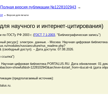
Полная версия публикации №1228102943
→
ОЛ
→ Версия для печати
для научного и интернет-цитирования)
по ГОСТу РФ 2003 г. (
ГОСТ 7.1-2003
, "Библиографическая запись")
 ресурс]: электрон. данные. - Москва: Научная цифровая библиотека
us.ru/modules/russianculture/rus_readme.php?
 (свободный доступ). – Дата доступа: 07.08.2026.
 ссылка")
аучная цифровая библиотека PORTALUS.RU. Дата обновления: 01 дека
p?subaction=showfull&id=1228102943&archive=&start_from=&ucat=& (дата об
ликации (предполагаемый источник):
lus.ru.