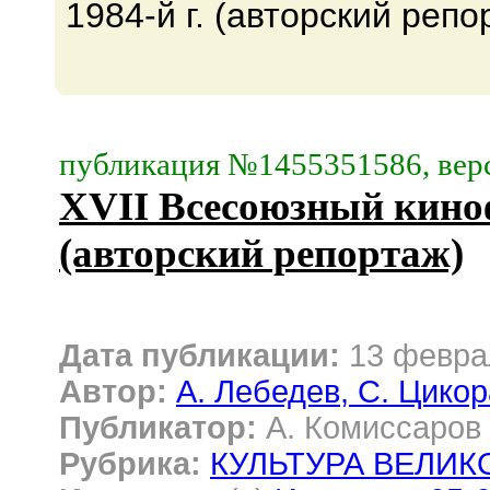
1984-й г. (авторский репо
публикация №1455351586, верс
XVII Всесоюзный киноф
(авторский репортаж)
Дата публикации:
13 февра
Автор:
А. Лебедев, С. Цикор
Публикатор:
А. Комиссаров
Рубрика:
КУЛЬТУРА ВЕЛИ