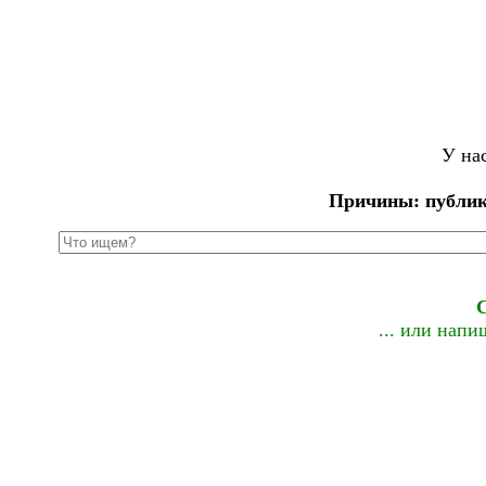
У на
Причины: публик
... или нап