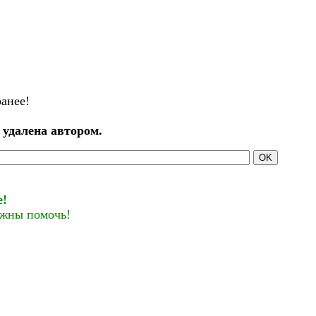
ранее!
 удалена автором.
OK
е!
лжны помочь!