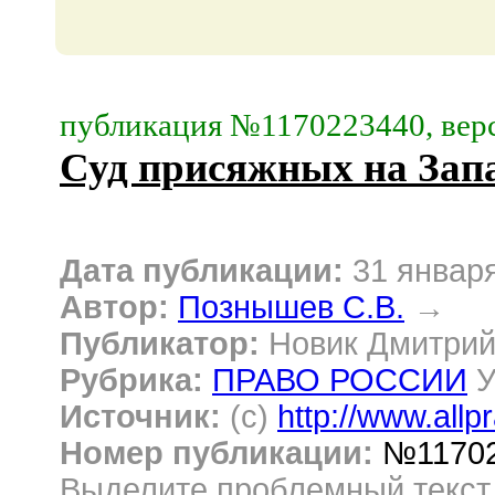
публикация №1170223440, верс
Суд присяжных на Запа
Дата публикации:
31 январ
Автор:
Познышев С.В.
→
Публикатор:
Новик Дмитри
Рубрика:
ПРАВО РОССИИ
У
Источник:
(c)
http://www.allp
Номер публикации:
№1170
Выделите проблемный текс