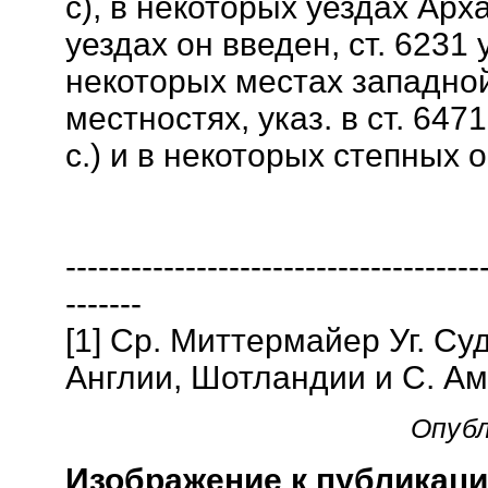
с), в некоторых уездах Арха
уездах он введен, ст. 6231 у
некоторых местах западно
местностях, указ. в ст. 6471 у
с.) и в некоторых степных обл
--------------------------------------
-------
[1] Ср. Mиттермaйер Уг. Су
Англии, Шотландии и С. Аме
Опубл
Изображение к публикаци