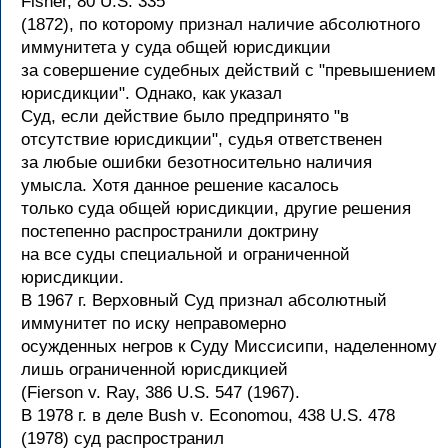
Fisher, 80 U.S. 335
(1872), по которому признал наличие абсолютного
иммунитета у суда общей юрисдикции
за совершение судебных действий с "превышением
юрисдикции". Однако, как указал
Суд, если действие было предпринято "в
отсутствие юрисдикции", судья ответственен
за любые ошибки безотносительно наличия
умысла. Хотя данное решение касалось
только суда общей юрисдикции, другие решения
постепенно распространили доктрину
на все суды специальной и ограниченной
юрисдикции.
В 1967 г. Верховный Суд признал абсолютный
иммунитет по иску неправомерно
осужденных негров к Суду Миссисипи, наделенному
лишь ограниченной юрисдикцией
(Fierson v. Ray, 386 U.S. 547 (1967).
В 1978 г. в деле Bush v. Economou, 438 U.S. 478
(1978) суд распространил