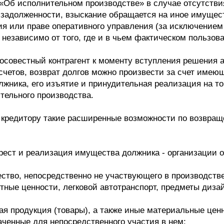
З «Об исполнительном производстве» в случае отсутстви
 задолженности, взыскание обращается на иное имущест
ия или праве оперативного управления (за исключением
 независимо от того, где и в чьем фактическом пользов
осовестный контрагент к моменту вступления решения а
 счетов, возврат долгов можно произвести за счет имею
лжника, его изъятие и принудительная реализация на т
тельного производства.
 кредитору такие расширенные возможности по возвращ
а арест и реализация имущества должника - организаци
ество, непосредственно не участвующего в производств
тные ценности, легковой автотранспорт, предметы дизай
овая продукция (товары), а также иные материальные це
аченные для непосредственного участия в нем;