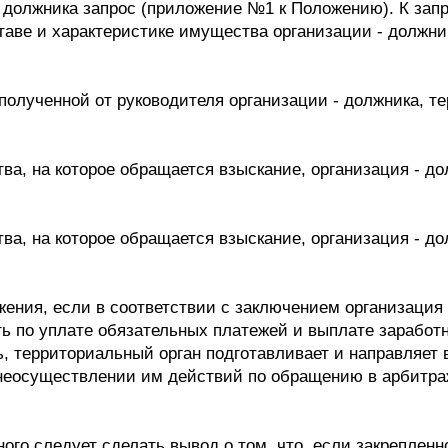
 должника запрос (приложение №1 к Положению). К зап
таве и характеристике имущества организации - должни
олученной от руководителя организации - должника, т
ва, на которое обращается взыскание, организация - 
ва, на которое обращается взыскание, организация - д
ожения, если в соответствии с заключением организаци
ь по уплате обязательных платежей и выплате заработ
, территориальный орган подготавливает и направляет 
неосуществлении им действий по обращению в арбитраж
го следует сделать вывод о том, что, если закреплен