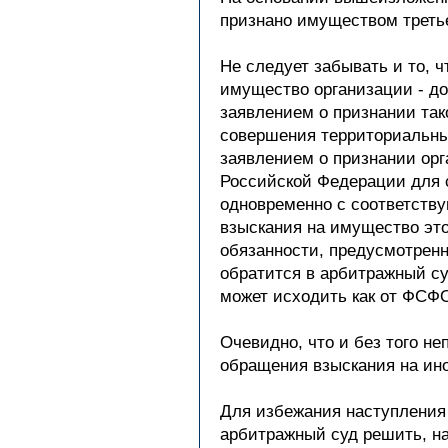
признано имуществом третье
Не следует забывать и то, 
имущество организации - д
заявлением о признании так
совершения территориальны
заявлением о признании орг
Российской Федерации для с
одновременно с соответств
взыскания на имущество это
обязанности, предусмотренн
обратится в арбитражный су
может исходить как от ФСФО
Очевидно, что и без того н
обращения взыскания на ин
Для избежания наступления
арбитражный суд решить, на