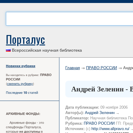
Порталус
Всероссийская научная библиотека
Новинки рубрики
Главная
→
ПРАВО РОССИИ
→ Андре
ПРАВО
Вы находитесь в рубрике:
РОССИИ
(
сменить рубрику
)
Андрей Зеленин - 
Последние
статей
10
Дата публикации:
09 ноября 2006
Автор(ы):
Андрей Зеленин
→
АРХИВНЫЕ ФОНДЫ:
Публикатор:
Научная библиотека По
Архивные фонды - это
Рубрика:
ПРАВО РОССИИ
ГП: Пред
спецфонды Порталуса,
Источник:
(c)
http://www.allpravo.ru/
которые
в
не доступны