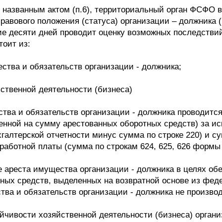
 названным актом (п.6), территориальный орган ФСФО в
правового положения (статуса) организации – должника 
ние десяти дней проводит оценку возможных последств
тоит из:
ства и обязательств организации - должника;
йственной деятельности (бизнеса)
ва и обязательств организации - должника проводится
енной на сумму арестованных оборотных средств) за и
хгалтерской отчетности минус сумма по строке 220) и с
работной платы (сумма по строкам 624, 625, 626 формы 
е ареста имущества организации - должника в целях о
иных средств, выделенных на возвратной основе из фед
ва и обязательств организации - должника не производ
йчивости хозяйственной деятельности (бизнеса) органи