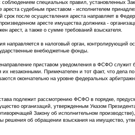
 соблюдением специальных правил, установленных Зако
чае ареста судебным приставом - исполнителем принадл
ый срок после осуществления ареста направляет в Фед
произведенном аресте имущества должника - организац
жен арест, а также о сумме требований взыскателя.
ия направляется в налоговый орган, контролирующий о
сударственные внебюджетные фонды.
 ненаправление приставом уведомления в ФСФО служит 
я их незаконными. Примечателен и тот факт, что дела п
аются окончательно на уровне федеральных арбитражны
става подлежит рассмотрению ФСФО в порядке, предус
щество организаций, утвержденным Указом Президента 
ротиворечащей Закону об исполнительном производстве)
ты решения об обращении взыскания на имущество, ут