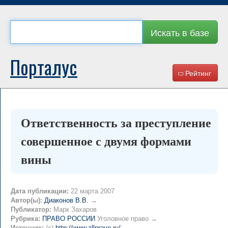
Искать в базе
Порталус
Рейтинг
Ответственность за преступление
совершенное с двумя формами
вины
Дата публикации:
22 марта 2007
Автор(ы):
Диаконов В.В.
→
Публикатор:
Марк Захаров
Рубрика:
ПРАВО РОССИИ
Уголовное право →
Источник:
(c)
http://www.allpravo.ru/
→