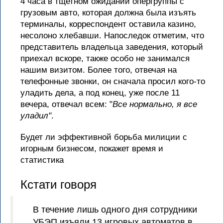
4 часа в тщетном ожидании опергруппы с
грузовым авто, которая должна была изъять
терминалы, корреспондент оставила казино,
несолоно хлебавши. Напоследок отметим, что
представитель владельца заведения, который
приехал вскоре, также особо не занимался
нашим визитом. Более того, отвечая на
телефонные звонки, он сначала просил кого-то
уладить дела, а под конец, уже после 11
вечера, отвечал всем: "
Все нормально, я все
уладил"
.
Будет ли эффективной борьба милиции с
игорным бизнесом, покажет время и
статистика
Кстати говоря
В течение лишь одного дня сотрудники
УБЭП изъяли 13 игровых автоматов в