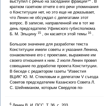
14
выступил с речью на заседании фракции
. В
кратком газетном отчете о его речи упоминания
о Конституции нет, но это еще не доказывает,
что Ленин не обсуждал с делегатами этот
вопрос. В записке, направленной им в тот же
день председателю Уфимского губисполкома
15
16
Б. М. Эльцину
, он касается этой темы
.
Большое значение для разработки текста
Конституции имели советы и указания Ленина,
ознакомление его с проектами, выражение им
своего отношения к ним. 2 июля Ленин провел
совещание по доработке проекта Конституции.
В беседе с редактором газеты "Известия
ВЦИК" Ю. М. Стекловым и делегатом V съезда
Советов председателем Казанского Совета Л.
С. Шейнкманом, которым Свердлов по-
6
Ленин В. И. ПСС. Т. 36, с. 203.