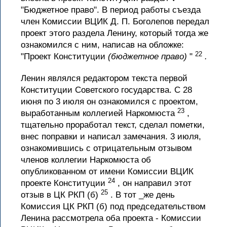
"Бюджетное право". В период работы съезда
член Комиссии ВЦИК Д. П. Боголепов передал
проект этого раздела Ленину, который тогда же
ознакомился с ним, написав на обложке:
22
"Проект Конституции
(бюджетное право)
"
.
Ленин являлся редактором текста первой
Конституции Советского государства. С 28
июня по 3 июля он ознакомился с проектом,
23
выработанным коллегией Наркомюста
,
тщательно проработал текст, сделал пометки,
внес поправки и написал замечания. 3 июля,
ознакомившись с отрицательным отзывом
членов коллегии Наркомюста об
опубликованном от имени Комиссии ВЦИК
24
проекте Конституции
, он направил этот
25
отзыв в ЦК РКП (б)
. В тот _же день
Комиссия ЦК РКП (б) под председательством
Ленина рассмотрела оба проекта - Комиссии