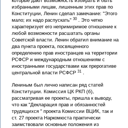
которые дают возможность избирать и быть
избранными лицам, лишенным этих прав по
Конституции, Ленин сделал замечание: "Этого
30
мало; их надо распускать"
. Это четко
характеризует его непримиримое отношение к
любой возможности расшатать органы
Советской власти. Ленин обратил внимание на
два пункта проекта, посвященного
определению прав иностранцев на территории
РСФСР и международным отношениям с
иностранными государствами как прерогативе
31
центральной власти РСФСР
.
Лениным был лично написан ряд статей
Конституции. Комиссия ЦК РКП (б),
рассматривая ее проекты, пришла к выводу,
что как "Декларация прав и обязанностей
трудящихся " проекта Комиссии ВЦИК, так и
ст. 27 проекта Наркомюста практически
заимствовали основные положения из