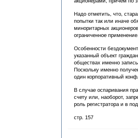
акционерами, причем по з
Надо отметить, что, ста
попытки так или иначе обя
миноритарных акционеров 
ограниченное применение
Особенности бездокумента
указанный объект граждан
обществах именно запись 
Поскольку именно получе
один корпоративный конфл
В случае оспаривания пра
счету или, наоборот, зап
роль регистратора и в под
стр. 157