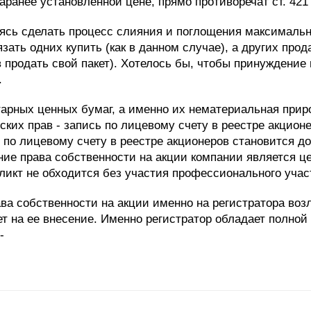
аранее установленной цене, прямо противоречат ст. 42
раясь сделать процесс слияния и поглощения максималь
зать одних купить (как в данном случае), а других прод
продать свой пакет). Хотелось бы, чтобы принуждение 
.
рных ценных бумаг, а именно их нематериальная природ
ских прав - запись по лицевому счету в реестре акцион
по лицевому счету в реестре акционеров становится до
ние права собственности на акции компании является ц
икт не обходится без участия профессионального участ
ва собственности на акции именно на регистратора воз
рет на ее внесение. Именно регистратор обладает полн
-