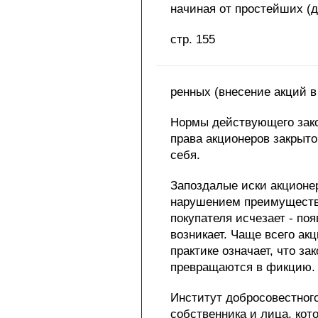
начиная от простейших (д
стр. 155
ренных (внесение акций 
Нормы действующего зако
права акционеров закрыто
себя.
Запоздалые иски акционер
нарушением преимуществен
покупателя исчезает - по
возникает. Чаще всего ак
практике означает, что з
превращаются в фикцию.
Институт добросовестного
собственника и лица, кот