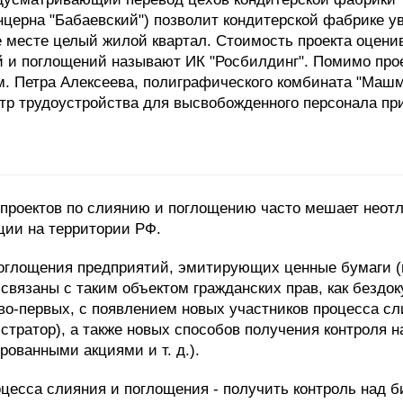
нцерна "Бабаевский") позволит кондитерской фабрике у
е месте целый жилой квартал. Стоимость проекта оценив
й и поглощений называют ИК "Росбилдинг". Помимо про
. Петра Алексеева, полиграфического комбината "Машми
нтр трудоустройства для высвобожденного персонала пр
проектов по слиянию и поглощению часто мешает неотл
ции на территории РФ.
оглощения предприятий, эмитирующих ценные бумаги (в 
 связаны с таким объектом гражданских прав, как безд
 во-первых, с появлением новых участников процесса с
тратор), а также новых способов получения контроля 
ованными акциями и т. д.).
оцесса слияния и поглощения - получить контроль над 