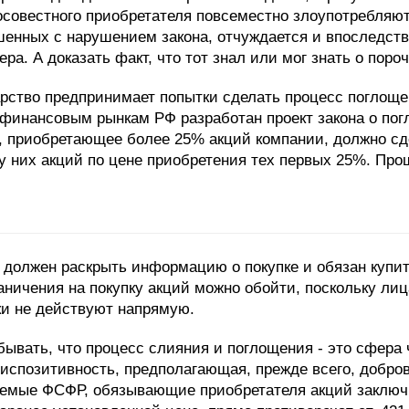
овестного приобретателя повсеместно злоупотребляют,
шенных с нарушением закона, отчуждается и впоследстви
ера. А доказать факт, что тот знал или мог знать о пор
арство предпринимает попытки сделать процесс поглоще
финансовым рынкам РФ разработан проект закона о по
цо, приобретающее более 25% акций компании, должно с
 них акций по цене приобретения тех первых 25%. Прощ
 должен раскрыть информацию о покупке и обязан купит
ничения на покупку акций можно обойти, поскольку лиц
ки не действуют напрямую.
абывать, что процесс слияния и поглощения - это сфера
испозитивность, предполагающая, прежде всего, добро
аемые ФСФР, обязывающие приобретателя акций заключ