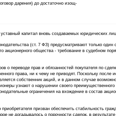
оговор дарения) до достаточно изощ-
в уставный капитал вновь создаваемых юридических лиц
нодательства (ст. 7 ФЗ) предусматривают только один
го акционерного общества - требование в судебном поря
ов о переводе прав и обязанностей покупателя по сдел
ного права, ни к чему не приводят. Поскольку после 
является собственник акций, и в данном случае возможн
ционеры узнают о нарушении своего преимущественного 
аконодательные ограничения на вхождение в состав акц
 приобретателя призван обеспечить стабильность граж
орое не догадывалось о порочности сделок, в результат