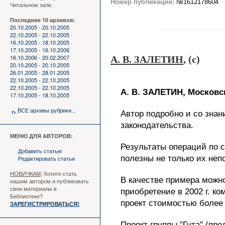
Номер публикации:
№1612178604
Читальном зале.
Последние 10 архивов:
20.10.2005 - 20.10.2005
22.10.2005 - 22.10.2005
16.10.2005 - 18.10.2005
17.10.2005 - 16.10.2006
16.10.2006 - 20.02.2007
А. В. ЗАЛЕТИН
, (c)
20.10.2005 - 20.10.2005
26.01.2005 - 28.01.2005
22.10.2005 - 22.10.2005
22.10.2005 - 22.10.2005
А. В. ЗАЛЕТИН, Московс
17.10.2005 - 18.10.2005
ВСЕ архивы рубрики...
Автор подробно и со знан
законодательства.
МЕНЮ ДЛЯ АВТОРОВ:
Результаты операций по 
Добавить статью
полезны не только их неп
Редактировать статьи
НОВИЧКАМ
: Хотите стать
В качестве примера можно
нашим автором и публиковать
свои материалы в
приобретение в 2002 г. к
Библиотеке?
проект стоимостью более 
ЗАРЕГИСТРИРОВАТЬСЯ!
Проект группы "Гута" (пр