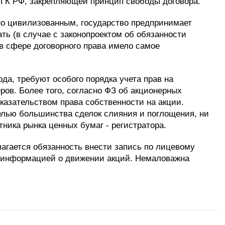
1 ГК РФ, закрепляющей принцип свободы договора.
но цивилизованным, государство предпринимает
ать (в случае с законопроектом об обязанности
в сфере договорного права имело самое
а, требуют особого порядка учета прав на
еров. Более того, согласно ФЗ об акционерных
казательством права собственности на акции.
елью большинства сделок слияния и поглощения, ни
ника рынка ценных бумаг - регистратора.
лагается обязанность внести запись по лицевому
ой информацией о движении акций. Немаловажна