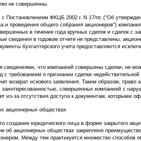
еко не совершенны.
 с Постановлением ФКЦБ 2002 г. N 17/пс ("Об утвержд
ва и проведения общего собрания акционеров") компания
вершенных в течение года крупных сделок и сделок с з
ые сведения в годовом отчете не представлены, акционе
документы бухгалтерского учета предоставляются искл
я сведениями, что компанией совершены сделки, не мо
д с требованием о признании сделки недействительной 
ет возврат искового заявления. Таким образом, право
 с заинтересованностью, совершенных компанией с нар
ет из-за отсутствия доступа к документам, которыми оф
тых акционерных обществах
то создание юридического лица в форме закрытого акци
оне об акционерных обществах закреплено преимуществе
онером. Между тем практикуется множество способов о