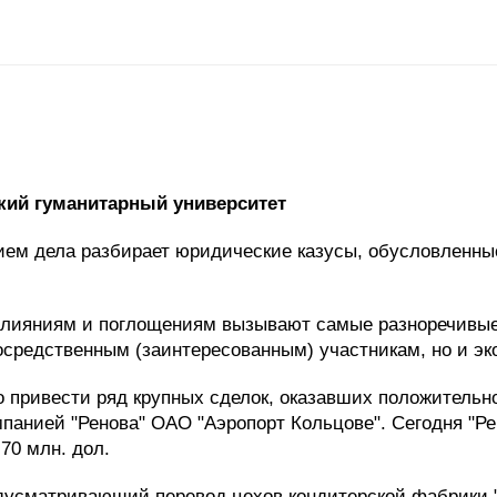
кий гуманитарный университет
ием дела разбирает юридические казусы, обусловленны
слияниям и поглощениям вызывают самые разноречивые 
осредственным (заинтересованным) участникам, но и эк
 привести ряд крупных сделок, оказавших положительно
омпанией "Ренова" ОАО "Аэропорт Кольцове". Сегодня "
70 млн. дол.
едусматривающий перевод цехов кондитерской фабрики "