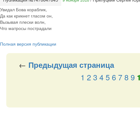
9 ноября 2016
Увидал Бова кораблик,
Да как крикнет гласом он,
Вызывая плески волн,
Что матросы пострадали
Полная версия публикации
←
Предыдущая
страница
1
2
3
4
5
6
7
8
9