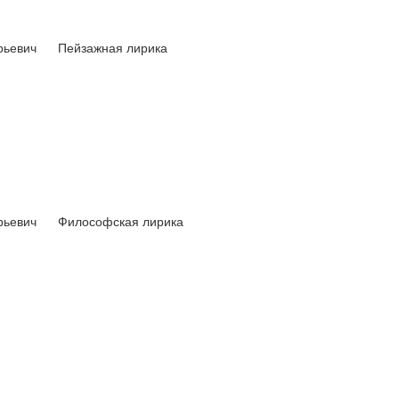
рьевич
Пейзажная лирика
рьевич
Философская лирика