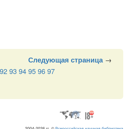
→
Следующая
страница
92
93
94
95
96
97
2004-2026 гг. ©
Всероссийская научная библиотека