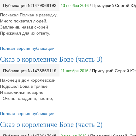
Публикация №1479068192
/ Прилуцкий Сергей Ю
13 ноября 2016
Поскакал Полкан в разведку,
Много похватал людей,
Запленив, назад скорей
Прискакал для их ответу.
Полная версия публикации
Сказ о королевиче Бове (часть 3)
Публикация №1478866119
/ Прилуцкий Сергей Ю
11 ноября 2016
Наконец в дом королевский
Подошёл Бова в тряпье
И взмолился поварне:
- Очень голоден я, честно,
Полная версия публикации
Сказ о королевиче Бове (часть 2)
Публикация №1478647845
/ Прилуцкий Сергей Ю