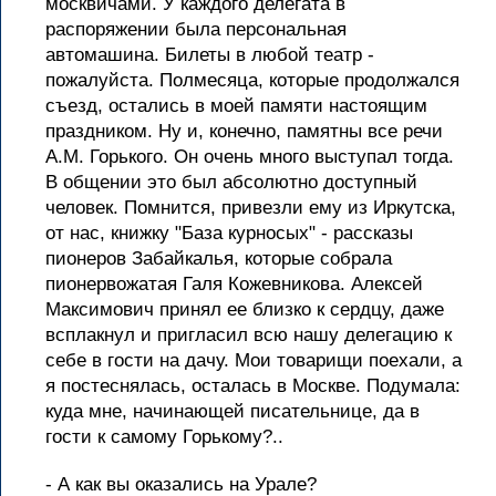
москвичами. У каждого делегата в
распоряжении была персональная
автомашина. Билеты в любой театр -
пожалуйста. Полмесяца, которые продолжался
съезд, остались в моей памяти настоящим
праздником. Ну и, конечно, памятны все речи
A.M. Горького. Он очень много выступал тогда.
В общении это был абсолютно доступный
человек. Помнится, привезли ему из Иркутска,
от нас, книжку "База курносых" - рассказы
пионеров Забайкалья, которые собрала
пионервожатая Галя Кожевникова. Алексей
Максимович принял ее близко к сердцу, даже
всплакнул и пригласил всю нашу делегацию к
себе в гости на дачу. Мои товарищи поехали, а
я постеснялась, осталась в Москве. Подумала:
куда мне, начинающей писательнице, да в
гости к самому Горькому?..
- А как вы оказались на Урале?