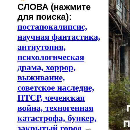
СЛОВА (нажмите
для поиска):
постапокалипсис,
научная фантастика,
антиутопия,
психологическая
драма, хоррор,
выживание,
советское наследие,
ПТСР, чеченская
война, техногенная
катастрофа, бункер,
закрытый город
→