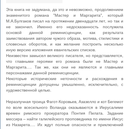
Эта книга не задумана, да это и невозможно, продолжением
знаменитого романа "Мастер и Маргарита", который
М.А.Булгаков писал на протяжении двенадцати лет, но так и
не закончил. Именно его недосказанность послужила
основой данной реминисценции, как результата
заимствования автором чужого образа, мотива, стилистики и
словесных оборотов, и как желание построить несколько
иную версию изложения евангельских списков.
Неизвестен замысел великого писателя, но представляется,
что главными героями его романа были не Мастер и
Маргарита…. Так же, как они не являются и главными
персонажами данной реминисценции.
Некоторые исторические неточности и расхождения в
реминисценции допущены умышленно, исключительно, с
художественной целью.
Неразлучная троица Фагот-Коровьев, Азазелло и кот Бегемот
по воле всесильного Воланда оказываются в Иерусалиме
времен римского прокуратора Понтия Пилата. Задание
мессира – найти галилейского проповедника по имени Иисус
из Назарета…. Их ждут полные опасности и приключений