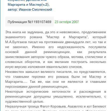
Публикация №1193107469
23 октября 2007
Эта книга не задумана, да это и невозможно, продолжением
знаменитого романа "Мастер и Маргарита", который
М.А.Булгаков писал на протяжении двенадцати лет, но так и
не закончил. Именно его недосказанность послужила
основой данной реминисценции, как результата
заимствования автором чужого образа, мотива, стилистики и
словесных оборотов, и как желание построить несколько
иную версию изложения евангельских списков.
Неизвестен замысел великого писателя, но представляется,
что главными героями его романа были не Мастер и
Маргарита…. Так же, как они не являются и главными
персонажами данной реминисценции.
Некоторые исторические неточности и расхождения в
реминисценции допущены умышленно, исключительно, с
художественной целью.
Неразлучная троица Фагот-Коровьев, Азазелло и кот Бегемот