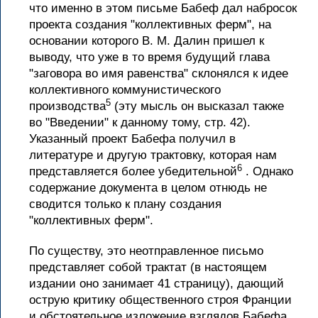
что именно в этом письме Бабеф дал набросок
проекта создания "коллективных ферм", на
основании которого В. М. Далин пришел к
выводу, что уже в то время будущий глава
"заговора во имя равенства" склонялся к идее
коллективного коммунистического
5
производства
(эту мысль он высказал также
во "Введении" к данному тому, стр. 42).
Указанный проект Бабефа получил в
литературе и другую трактовку, которая нам
6
представляется более убедительной
. Однако
содержание документа в целом отнюдь не
сводится только к плану создания
"коллективных ферм".
По существу, это неотправленное письмо
представляет собой трактат (в настоящем
издании оно занимает 41 страницу), дающий
острую критику общественного строя Франции
и обстоятельное изложение взглядов Бабефа