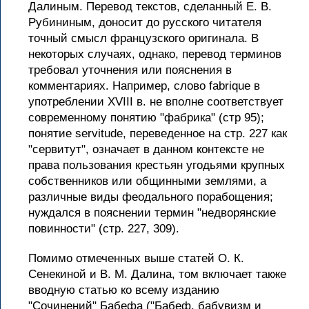
Далиным. Перевод текстов, сделанный Е. В.
Рубининым, доносит до русского читателя
точный смысл французского оригинала. В
некоторых случаях, однако, перевод терминов
требовал уточнения или пояснения в
комментариях. Например, слово fabrique в
употреблении XVIII в. не вполне соответствует
современному понятию "фабрика" (стр 95);
понятие servitude, переведенное на стр. 227 как
"сервитут", означает в данном контексте не
права пользования крестьян угодьями крупных
собственников или общинными землями, а
различные виды феодального порабощения;
нуждался в пояснении термин "недворянские
повинности" (стр. 227, 309).
Помимо отмеченных выше статей О. К.
Сенекиной и В. М. Далина, том включает также
вводную статью ко всему изданию
"Сочинений" Бабефа ("Бабеф, бабувизм и