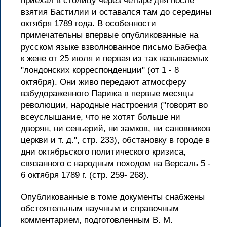
приехал в столицу через четыре дня после
взятия Бастилии и оставался там до середины
октября 1789 года. В особенности
примечательны впервые опубликованные на
русском языке взволнованное письмо Бабефа
к жене от 25 июля и первая из так называемых
"лондонских корреспонденции" (от 1 - 8
октября). Они живо передают атмосферу
взбудораженного Парижа в первые месяцы
революции, народные настроения ("говорят во
всеуслышание, что не хотят больше ни
дворян, ни сеньерий, ни замков, ни сановников
церкви и т. д.", стр. 233), обстановку в городе в
дни октябрьского политического кризиса,
связанного с народным походом на Версаль 5 -
6 октября 1789 г. (стр. 259- 268).
Опубликованные в томе документы снабжены
обстоятельным научным и справочным
комментарием, подготовленным В. М.