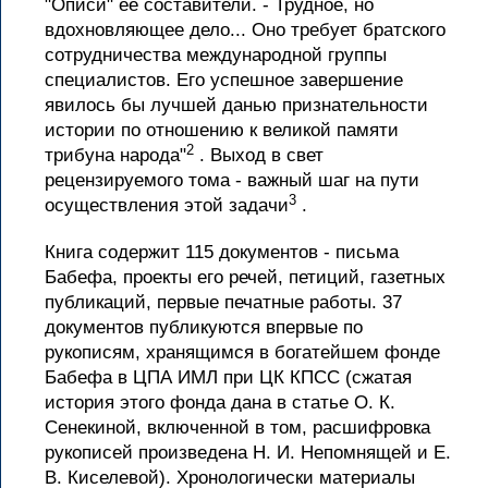
"Описи" ее составители. - Трудное, но
вдохновляющее дело... Оно требует братского
сотрудничества международной группы
специалистов. Его успешное завершение
явилось бы лучшей данью признательности
истории по отношению к великой памяти
2
трибуна народа"
. Выход в свет
рецензируемого тома - важный шаг на пути
3
осуществления этой задачи
.
Книга содержит 115 документов - письма
Бабефа, проекты его речей, петиций, газетных
публикаций, первые печатные работы. 37
документов публикуются впервые по
рукописям, хранящимся в богатейшем фонде
Бабефа в ЦПА ИМЛ при ЦК КПСС (сжатая
история этого фонда дана в статье О. К.
Сенекиной, включенной в том, расшифровка
рукописей произведена Н. И. Непомнящей и Е.
В. Киселевой). Хронологически материалы