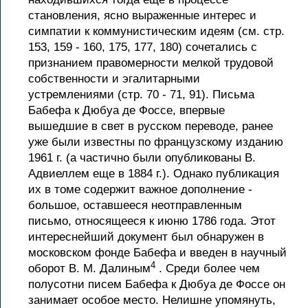
становления, ясно выраженные интерес и
симпатии к коммунистическим идеям (см. стр.
153, 159 - 160, 175, 177, 180) сочетались с
признанием правомерности мелкой трудовой
собственности и эгалитарными
устремлениями (стр. 70 - 71, 91). Письма
Бабефа к Дюбуа де Фоссе, впервые
вышедшие в свет в русском переводе, ранее
уже были известны по французскому изданию
1961 г. (а частично были опубликованы В.
Адвиеллем еще в 1884 г.). Однако публикация
их в томе содержит важное дополнение -
большое, оставшееся неотправленным
письмо, относящееся к июню 1786 года. Этот
интереснейший документ был обнаружен в
московском фонде Бабефа и введен в научный
4
оборот В. М. Далиным
. Среди более чем
полусотни писем Бабефа к Дюбуа де Фоссе он
занимает особое место. Нелишне упомянуть,