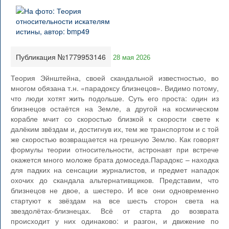
Публикация №1779953146
28 мая 2026
Теория Эйнштейна, своей скандальной известностью, во
многом обязана т.н. «парадоксу близнецов». Видимо потому,
что люди хотят жить подольше. Суть его проста: один из
близнецов остаётся на Земле, а другой на космическом
корабле мчит со скоростью близкой к скорости свете к
далёким звёздам и, достигнув их, тем же транспортом и с той
же скоростью возвращается на грешную Землю. Как говорят
формулы теории относительности, астронавт при встрече
окажется много моложе брата домоседа.Парадокс – находка
для падких на сенсации журналистов, и предмет нападок
охочих до скандала альтернативщиков. Представим, что
близнецов не двое, а шестеро. И все они одновременно
стартуют к звёздам на все шесть сторон света на
звездолётах-близнецах. Всё от старта до возврата
происходит у них одинаково: и разгон, и движение по