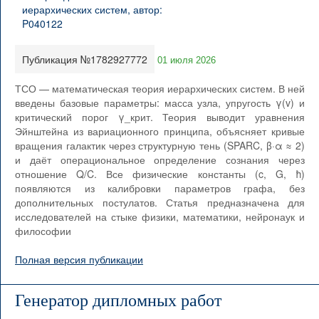
Публикация №1782927772
01 июля 2026
ТСО — математическая теория иерархических систем. В ней
введены базовые параметры: масса узла, упругость γ(v) и
критический порог γ_крит. Теория выводит уравнения
Эйнштейна из вариационного принципа, объясняет кривые
вращения галактик через структурную тень (SPARC, β·α ≈ 2)
и даёт операциональное определение сознания через
отношение Q/C. Все физические константы (c, G, ħ)
появляются из калибровки параметров графа, без
дополнительных постулатов. Статья предназначена для
исследователей на стыке физики, математики, нейронаук и
философии
Полная версия публикации
Генератор дипломных работ