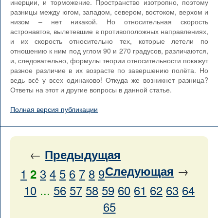
инерции, и торможение. Пространство изотропно, поэтому
разницы между югом, западом, севером, востоком, верхом и
низом – нет никакой. Но относительная скорость
астронавтов, вылетевшие в противоположных направлениях,
и их скорость относительно тех, которые летели по
отношению к ним под углом 90 и 270 градусов, различаются,
и, следовательно, формулы теории относительности покажут
разное различие в их возрасте по завершению полёта. Но
ведь всё у всех одинаково! Откуда же возникнет разница?
Ответы на этот и другие вопросы в данной статье.
Полная версия публикации
←
Предыдущая
→
Следующая
1
3
4
5
6
7
8
9
2
10
...
56
57
58
59
60
61
62
63
64
65