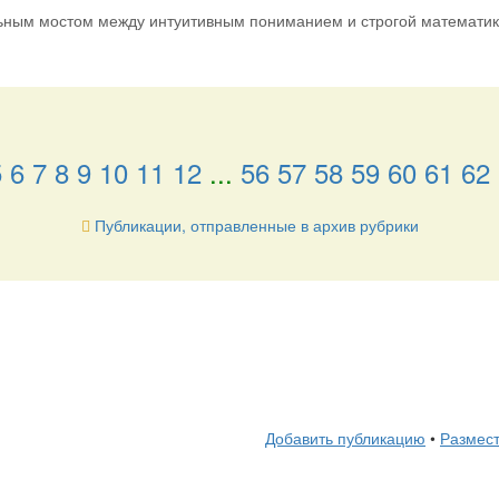
ьным мостом между интуитивным пониманием и строгой математик
5
6
7
8
9
10
11
12
...
56
57
58
59
60
61
62
Публикации, отправленные в архив рубрики
Добавить публикацию
•
Размест