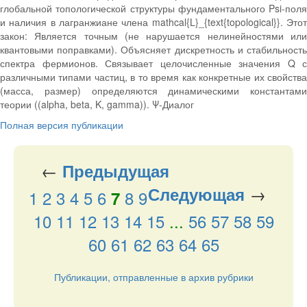
глобальной топологической структуры фундаментального Psi-поля
и наличия в лагранжиане члена mathcal{L}_{text{topological}}. Этот
закон: Является точным (не нарушается нелинейностями или
квантовыми поправками). Объясняет дискретность и стабильность
спектра фермионов. Связывает целочисленные значения Q с
различными типами частиц, в то время как конкретные их свойства
(масса, размер) определяются динамическими константами
теории ((alpha, beta, K, gamma)). Ψ-Диалог
Полная версия публикации
←
Предыдущая
→
Следующая
1
2
3
4
5
6
8
9
7
10
11
12
13
14
15
...
56
57
58
59
60
61
62
63
64
65
Публикации, отправленные в архив рубрики