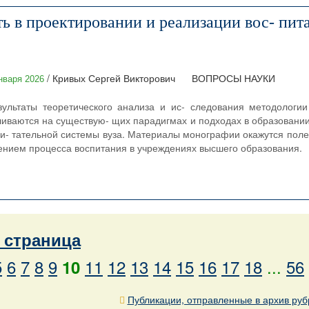
 в проектировании и реализации вос- пит
/ Кривых Сергей Викторович
ВОПРОСЫ НАУКИ
нваря 2026
ультаты теоретического анализа и ис- следования методологии
ливаются на существую- щих парадигмах и подходах в образовании
пи- тательной системы вуза. Материалы монографии окажутся пол
ением процесса воспитания в учреждениях высшего образования.
страница
5
6
7
8
9
11
12
13
14
15
16
17
18
...
56
10
Публикации, отправленные в архив руб