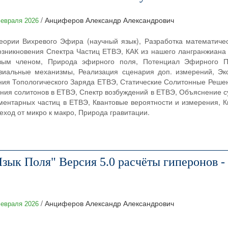
/ Анциферов Александр Александрович
евраля 2026
еории Вихревого Эфира (научный язык), Разработка математиче
зникновения Спектра Частиц ЕТВЭ, КАК из нашего лангранжиана с
вым членом, Природа эфирного поля, Потенциал Эфирного П
виальные механизмы, Реализация сценария доп. измерений, Эк
ния Топологического Заряда ЕТВЭ, Статические Солитонные Реше
ния солитонов в ЕТВЭ, Спектр возбуждений в ЕТВЭ, Объяснение с
ентарных частиц в ЕТВЭ, Квантовые вероятности и измерения, К
ход от микро к макро, Природа гравитации.
ык Поля" Версия 5.0 расчёты гиперонов - 
/ Анциферов Александр Александрович
евраля 2026