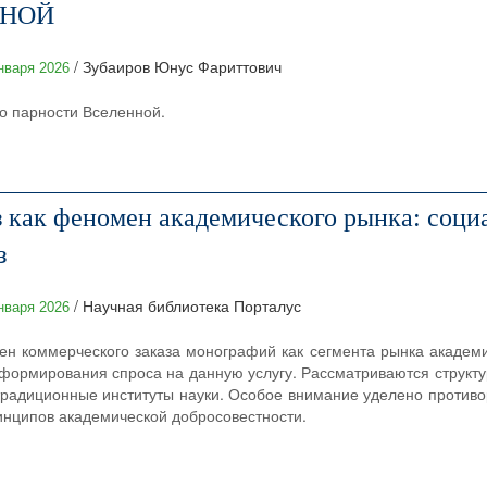
ННОЙ
/ Зубаиров Юнус Фариттович
нваря 2026
 о парности Вселенной.
 как феномен академического рынка: соци
з
/ Научная библиотека Порталус
нваря 2026
ен коммерческого заказа монографий как сегмента рынка академи
формирования спроса на данную услугу. Рассматриваются структу
 традиционные институты науки. Особое внимание уделено против
нципов академической добросовестности.