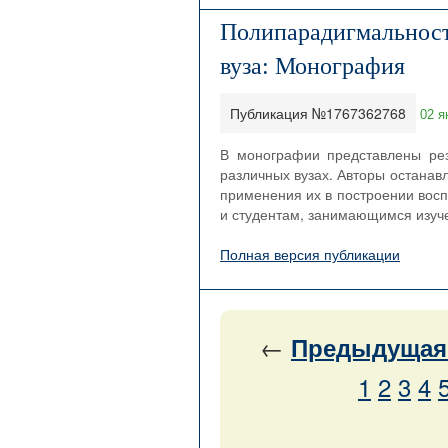
Полипарадигмальность
вуза: Монография
Публикация №1767362768
02 я
В монографии представлены рез
различных вузах. Авторы останав
применения их в построении вос
и студентам, занимающимся изуч
Полная версия публикации
←
Предыдущая
1
2
3
4