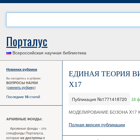
Порталус
Всероссийская научная библиотека
Новинки рубрики
ЕДИНАЯ ТЕОРИЯ ВИХ
Вы находитесь в рубрике:
ВОПРОСЫ НАУКИ
X17
(
сменить рубрику
)
Последние
статей
10
Публикация №1771418720
18 ф
МОДЕЛИРОВАНИЕ БОЗОНА X17 
АРХИВНЫЕ ФОНДЫ:
Полная версия публикации
Архивные фонды - это
спецфонды Порталуса,
которые
в
не доступны