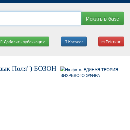
Искать в базе
Добавить публикацию
Каталог
Рейтинг
ык Поля") БОЗОН