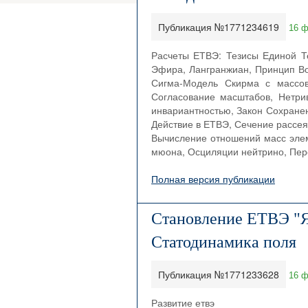
Публикация №1771234619
16 ф
Расчеты ЕТВЭ: Тезисы Единой Т
Эфира, Лангранжиан, Принцип Во
Сигма-Модель Скирма с массо
Согласование масштабов, Нетри
инвариантностью, Закон Сохране
Действие в ЕТВЭ, Сечение рассея
Вычисление отношений масс элем
мюона, Осциляции нейтрино, Пере
Полная версия публикации
Становление ЕТВЭ "Яз
Статодинамика поля
Публикация №1771233628
16 ф
Развитие етвэ