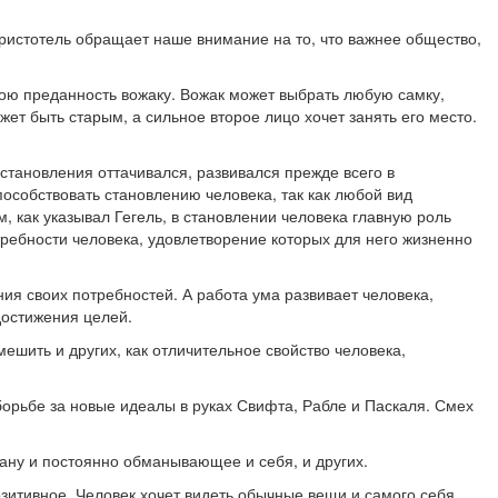
ристотель обращает наше внимание на то, что важнее общество,
вою преданность вожаку. Вожак может выбрать любую самку,
ет быть старым, а сильное второе лицо хочет занять его место.
становления оттачивался, развивался прежде всего в
пособствовать становлению человека, так как любой вид
 как указывал Гегель, в становлении человека главную роль
требности человека, удовлетворение которых для него жизненно
ия своих потребностей. А работа ума развивает человека,
достижения целей.
шить и других, как отличительное свойство человека,
борьбе за новые идеалы в руках Свифта, Рабле и Паскаля. Смех
ману и постоянно обманывающее и себя, и других.
зитивное. Человек хочет видеть обычные вещи и самого себя