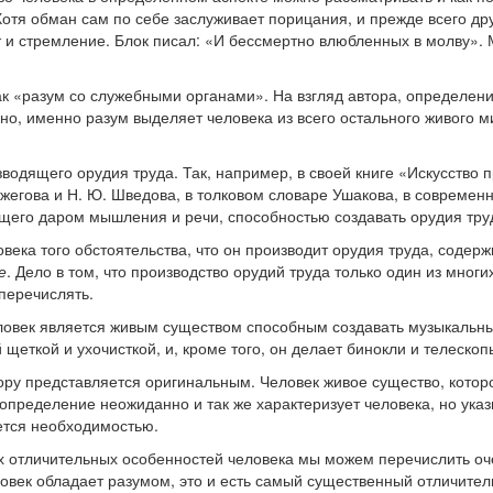
отя обман сам по себе заслуживает порицания, и прежде всего др
 и стремление. Блок писал: «И бессмертно влюбленных в молву». М
«разум со служебными органами». На взгляд автора, определени
но, именно разум выделяет человека из всего остального живого 
зводящего орудия труда. Так, например, в своей книге «Искусство
Ожегова и Н. Ю. Шведова, в толковом словаре Ушакова, в современн
щего даром мышления и речи, способностью создавать орудия труд
овека того обстоятельства, что он производит орудия труда, содер
е
. Дело в том, что производство орудий труда только один из мног
перечислять.
ек является живым существом способным создавать музыкальные 
щеткой и ухочисткой, и, кроме того, он делает бинокли и телескоп
представляется оригинальным. Человек живое существо, которое
 определение неожиданно и так же характеризует человека, но указ
ется необходимостью.
х отличительных особенностей человека мы можем перечислить очен
ловек обладает разумом, это и есть самый существенный отличите