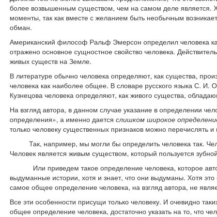
более возвышенным существом, чем на самом деле является. Х
моменты, так как вместе с желанием быть необычным возникает
обман.
Американский философ Ральф Эмерсон определил человека как 
отражено основное сущностное свойство человека. Действитель
живых существ на Земле.
В литературе обычно человека определяют, как существа, прои
человека как наиболее общее. В словаре русского языка С. И. 
Кузнецова человека определяют, как живого существа, обладаю
На взгляд автора, в данном случае указание в определении чел
определения», а именно дается
слишком широкое определени
только человеку существенных признаков можно перечислять и 
Так, например, мы могли бы определить человека так. Челов
Человек является живым существом, который пользуется зубной 
Или приведем такое определение человека, которое автору 
выдуманные истории, хотя и знает, что они выдуманы. Хотя это
самое общее определение человека, на взгляд автора, не явля
Все эти особенности присущи только человеку. И очевидно таки
общее определение человека, достаточно указать на то, что че