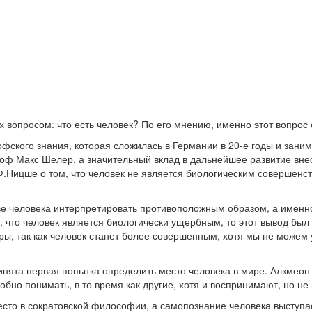
 вопросом: что есть человек? По его мнению, именно этот вопрос
фского знания, которая сложилась в Германии в 20-е годы и зани
ф Макс Шелер, а значительный вклад в дальнейшее развитие внест
Ницше о том, что человек не является биологическим совершенств
ве человека интерпретировать противоположным образом, а именно
что человек является биологически ущербным, то этот вывод был к
, так как человек станет более совершенным, хотя мы не можем утв
ринята первая попытка определить место человека в мире. Алкмеон
собно понимать, в то время как другие, хотя и воспринимают, но н
есто в сократовской философии, а самопознание человека выступа