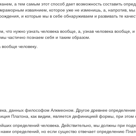
анем, а тем самым этот способ дает возможность составить опред
раморным изваянием, которое уже не изменишь, а, напротив, мы д
 рождения, и которые мы в себе обнаруживаем и развивать те кач
ом, что нужно узнать человека вообще, а, узнав человека вообще, и
 мы частично познаем себя и таким образом.
а вообще человеку.
ека, данных философом Алкмеоном. Другое древнее определение 
иция Платона, как видим, является дефиницией формы, при этом с
ейших определений человека. Действительно, мы должны при подхо
 нами определений, но если существо отвечает определению Плато