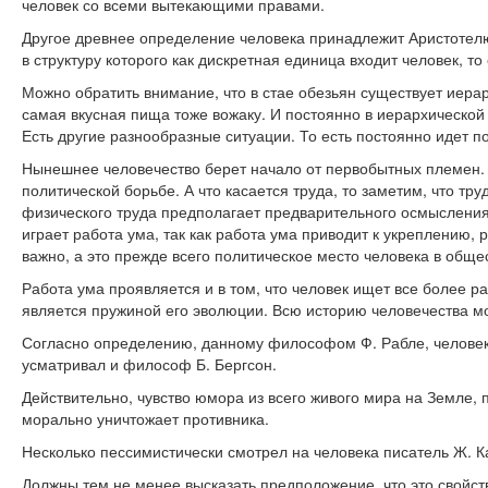
человек со всеми вытекающими правами.
Другое древнее определение человека принадлежит Аристотелю
в структуру которого как дискретная единица входит человек, т
Можно обратить внимание, что в стае обезьян существует иера
самая вкусная пища тоже вожаку. И постоянно в иерархической 
Есть другие разнообразные ситуации. То есть постоянно идет п
Нынешнее человечество берет начало от первобытных племен. О
политической борьбе. А что касается труда, то заметим, что тр
физического труда предполагает предварительного осмысления 
играет работа ума, так как работа ума приводит к укреплению
важно, а это прежде всего политическое место человека в общес
Работа ума проявляется и в том, что человек ищет все более 
является пружиной его эволюции. Всю историю человечества м
Согласно определению, данному философом Ф. Рабле, человек –
усматривал и философ Б. Бергсон.
Действительно, чувство юмора из всего живого мира на Земле,
морально уничтожает противника.
Несколько пессимистически смотрел на человека писатель Ж. К
Должны тем не менее высказать предположение, что это свойст