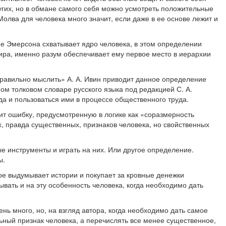
угих, но в обмане самого себя можно усмотреть положительные
олва для человека много значит, если даже в ее основе лежит и
е Эмерсона схватывает ядро человека, в этом определении
мира, именно разум обеспечивает ему первое место в иерархии
 правильно мыслить» А. А. Ивин приводит данное определение
ом толковом словаре русского языка под редакцией С. А.
а и пользоваться ими в процессе общественного труда.
жит ошибку, предусмотренную в логике как «соразмерность
их, правда существенных, признаков человека, но свойственных
инструменты и играть на них. Или другое определение.
ы.
 выдумывает истории и покупает за кровные денежки
ывать и на эту особенность человека, когда необходимо дать
ь много, но, на взгляд автора, когда необходимо дать самое
льный признак человека, а перечислять все менее существенное,