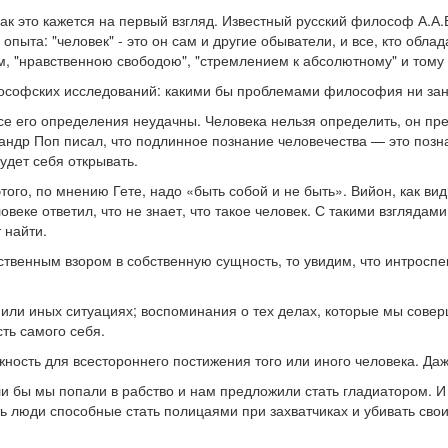
как это кажется на первый взгляд. Известный русский философ А.А.Б
 опыта: "человек" - это он сам и другие обыватели, и все, кто об
умом, "нравственною свободою", "стремлением к абсолютному" и том
лософских исследований: какими бы проблемами философия ни зан
се его определения неудачны. Человека нельзя определить, он пр
др Поп писал, что подлинное познание человечества — это позна
будет себя открывать.
этого, по мнению Гете, надо «быть собой и не быть». Вийон, как в
ловеке ответил, что не знает, что такое человек. С такими взгляд
 найти.
венным взором в собственную сущность, то увидим, что интроспек
 или иных ситуациях; воспоминания о тех делах, которые мы сове
сть самого себя.
жность для всестороннего постижения того или иного человека. Даж
и бы мы попали в рабство и нам предложили стать гладиатором. И
ь люди способные стать полицаями при захватчиках и убивать свои