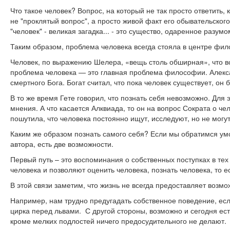
Что такое человек? Вопрос, на который не так просто ответить, 
не "проклятый вопрос", а просто живой факт его обывательского
"человек" - великая загадка... - это существо, одаренное раз
Таким образом, проблема человека всегда стояла в центре фи
Человек, по выражению Шелера, «вещь столь обширная», что в
проблема человека — это главная проблема философии. Алексан
смертного Бога. Богат считал, что пока человек существует, он 
В то же время Гете говорил, что познать себя невозможно. Для 
мнения. А что касается Алквиада, то он на вопрос Сократа о че
пошутила, что человека постоянно ищут, исследуют, но не могут
Каким же образом познать самого себя? Если мы обратимся умст
автора, есть две возможности.
Первый путь – это воспоминания о собственных поступках в тех
человека и позволяют оценить человека, познать человека, то е
В этой связи заметим, что жизнь не всегда предоставляет возмо
Например, нам трудно предугадать собственное поведение, есл
цирка перед львами. С другой стороны, возможно и сегодня ест
кроме мелких подлостей ничего предосудительного не делают.