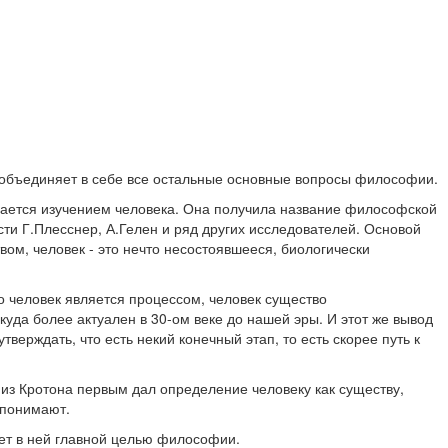
 объединяет в себе все остальные основные вопросы философии.
мается изучением человека. Она получила название философской
и Г.Плесснер, А.Гелен и ряд других исследователей. Основой
ом, человек - это нечто несостоявшееся, биологически
 человек является процессом, человек существо
уда более актуален в 30-ом веке до нашей эры. И этот же вывод
ерждать, что есть некий конечный этап, то есть скорее путь к
 из Кротона первым дал определение человеку как существу,
е понимают.
ет в ней главной целью философии.