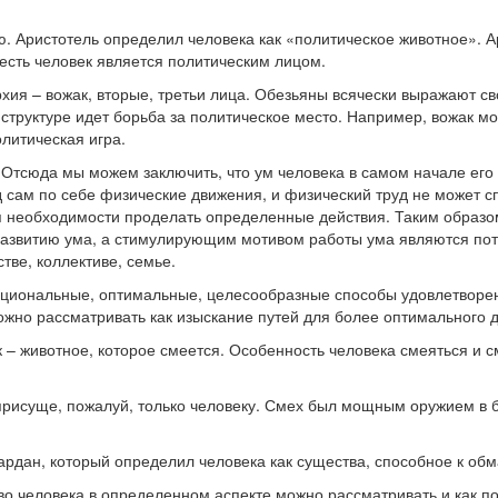
. Аристотель определил человека как «политическое животное». А
о есть человек является политическим лицом.
рхия – вожак, вторые, третьи лица. Обезьяны всячески выражают с
структуре идет борьба за политическое место. Например, вожак мож
олитическая игра.
тсюда мы можем заключить, что ум человека в самом начале его 
уд сам по себе физические движения, и физический труд не может с
необходимости проделать определенные действия. Таким образом,
, развитию ума, а стимулирующим мотивом работы ума являются по
тве, коллективе, семье.
рациональные, оптимальные, целесообразные способы удовлетворен
ожно рассматривать как изыскание путей для более оптимального 
 животное, которое смеется. Особенность человека смеяться и сме
 присуще, пожалуй, только человеку. Смех был мощным оружием в 
ардан, который определил человека как существа, способное к об
во человека в определенном аспекте можно рассматривать и как по