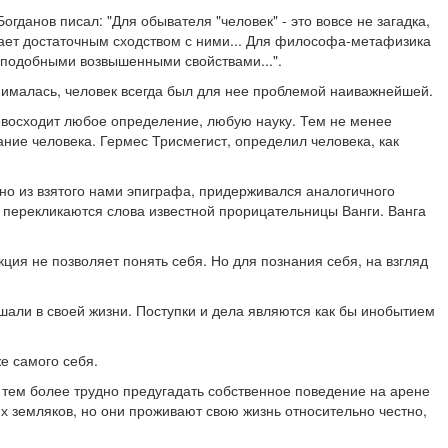
огданов писал: "Для обывателя "человек" - это вовсе не загадка,
ладает достаточным сходством с ними... Для философа-метафизика
у подобными возвышенными свойствами...".
ималась, человек всегда был для нее проблемой наиважнейшей.
евосходит любое определение, любую науку. Тем не менее
ние человека. Гермес Трисмегист, определил человека, как
идно из взятого нами эпиграфа, придерживался аналогичного
ами перекликаются слова известной прорицательницы Ванги. Ванга
ция не позволяет понять себя. Но для познания себя, на взгляд
ршали в своей жизни. Поступки и дела являются как бы инобытием
е самого себя.
 тем более трудно предугадать собственное поведение на арене
х земляков, но они проживают свою жизнь относительно честно,