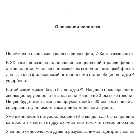
1
О познании человека
Перечисляя основные вопросы философии, И.Кант заключает их
В ХХ веке произошло становление специальной отрасли филосо
антропологии. Ее основоположником выступил немецкий филосо
для выводов философской антропологии стали общие догадки Ф.
ущербное.
В этой связи можно было бы догадки Ф. Ницше о несовершенст
эволюционирующее, а отсюда если Ницше в 20-ом веке говорит, 
Ницше будет иметь меньше аргументаций в 30-ом веке нашей эры
совершенству не имеет какого-либо конечного пункта.
Уже в ионийской натурфилософии (6-5 вв. до н.э.) была предп
которое отличается от других животных тем, что только оно спо
Учение о человеческой душе и разуме занимает центральное м