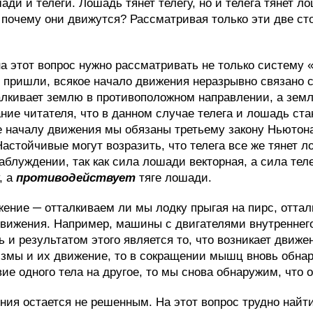
ди и телеги. Лошадь тянет телегу, но и телега тянет л
 почему они движутся? Рассматривая только эти две сто
на этот вопрос нужно рассматривать не только систему
у пришли, всякое начало движения неразрывно связано 
алкивает землю в противоположном направлении, а земл
ие читателя, что в данном случае телега и лошадь ста
 началу движения мы обязаны третьему закону Ньютона. 
Настойчивые могут возразить, что телега все же тянет 
аблуждении, так как сила лошади векторная, а сила теле
, а
противодействует
тяге лошади.
ние ─ отталкиваем ли мы лодку прыгая на пирс, оттал
движения. Например, машины с двигателями внутреннего
ь и результатом этого является то, что возникает дви
змы и их движение, то в сокращении мышц вновь обнар
ие одного тела на другое, то мы снова обнаружим, что 
ния остается не решенным. На этот вопрос трудно найти