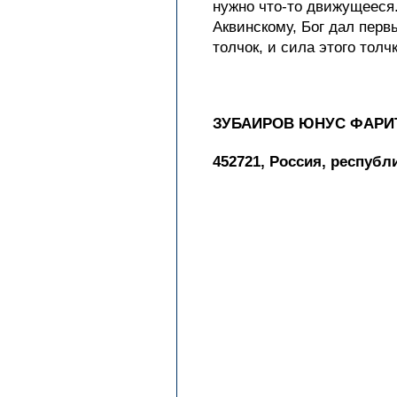
нужно что-то движущееся.
Аквинскому, Бог дал перв
толчок, и сила этого толч
ЗУБАИРОВ ЮНУС ФАРИ
452721, Россия, республ