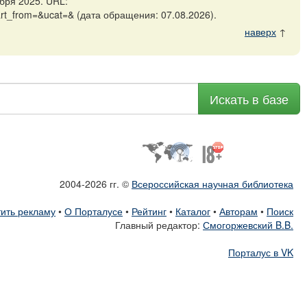
бря 2025. URL:
art_from=&ucat=& (дата обращения: 07.08.2026).
наверх
↑
Искать в базе
2004-2026 гг. ©
Всероссийская научная библиотека
ить рекламу
•
О Порталусе
•
Рейтинг
•
Каталог
•
Авторам
•
Поиск
Главный редактор:
Смогоржевский B.B.
Порталус в VK