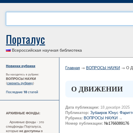
Порталус
Всероссийская научная библиотека
Новинки рубрики
Главная
→
ВОПРОСЫ НАУКИ
→ О 
Вы находитесь в рубрике:
ВОПРОСЫ НАУКИ
(
сменить рубрику
)
О ДВИЖЕНИИ
Последние
статей
10
Дата публикации:
18 декабря 2025
Публикатор:
Зубаиров Юнус Фаритт
АРХИВНЫЕ ФОНДЫ:
Рубрика:
ВОПРОСЫ НАУКИ
→
Архивные фонды - это
Номер публикации:
№1766089176
спецфонды Порталуса,
которые
в
не доступны