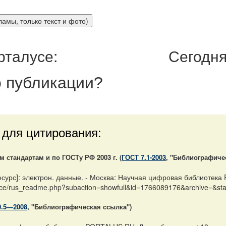
рталусе:
Сегодня
 публикации
?
 для цитирования:
стандартам и по ГОСТу РФ 2003 г. (
ГОСТ 7.1-2003
, "Библиографиче
рс]: электрон. данные. - Москва: Научная цифровая библиотека 
ience/rus_readme.php?subaction=showfull&id=1766089176&archive=&st
0.5—2008
, "Библиографическая ссылка")