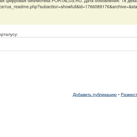
ая цифровая библиотека PORTALUS.RU. Дата обновления: 18 дека
ience/rus_readme.php?subaction=showfull&id=1766089176&archive=&st
орталусу:
Добавить публикацию
•
Размест