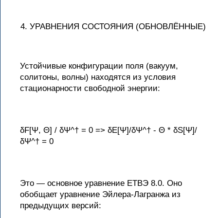
УРАВНЕНИЯ СОСТОЯНИЯ (ОБНОВЛЁННЫЕ)
Устойчивые конфигурации поля (вакуум,
солитоны, волны) находятся из условия
стационарности свободной энергии:
δF[Ψ, Θ] / δΨ^† = 0 => δE[Ψ]/δΨ^† - Θ * δS[Ψ]/
δΨ^† = 0
Это — основное уравнение ЕТВЭ 8.0. Оно
обобщает уравнение Эйлера-Лагранжа из
предыдущих версий: