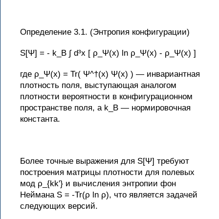
Определение 3.1. (Энтропия конфигурации)
S[Ψ] = - k_B ∫ d³x [ ρ_Ψ(x) ln ρ_Ψ(x) - ρ_Ψ(x) ]
где ρ_Ψ(x) = Tr( Ψ^†(x) Ψ(x) ) — инвариантная
плотность поля, выступающая аналогом
плотности вероятности в конфигурационном
пространстве поля, а k_B — нормировочная
константа.
Более точные выражения для S[Ψ] требуют
построения матрицы плотности для полевых
мод ρ_{kk'} и вычисления энтропии фон
Неймана S = -Tr(ρ ln ρ), что является задачей
следующих версий.