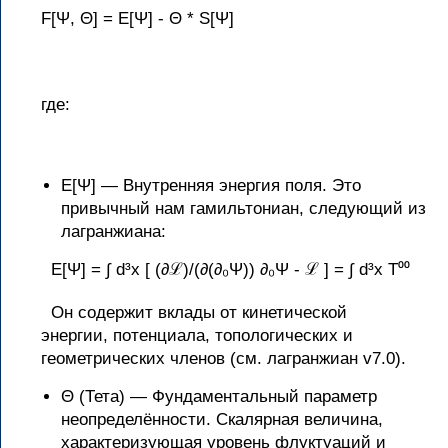
F[Ψ, Θ] = E[Ψ] - Θ * S[Ψ]
где:
E[Ψ] — Внутренняя энергия поля. Это
привычный нам гамильтониан, следующий из
лагранжиана:
E[Ψ] = ∫ d³x [ (∂ℒ)/(∂(∂₀Ψ)) ∂₀Ψ - ℒ ] = ∫ d³x T⁰⁰
Он содержит вклады от кинетической
энергии, потенциала, топологических и
геометрических членов (см. лагранжиан v7.0).
Θ (Тета) — Фундаментальный параметр
неопределённости. Скалярная величина,
характеризующая уровень флуктуаций и