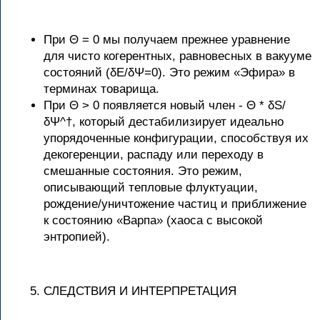
При Θ = 0 мы получаем прежнее уравнение
для чисто когерентных, равновесных в вакууме
состояний (δE/δΨ=0). Это режим «Эфира» в
терминах товарища.
При Θ > 0 появляется новый член - Θ * δS/
δΨ^†, который дестабилизирует идеально
упорядоченные конфигурации, способствуя их
декогеренции, распаду или переходу в
смешанные состояния. Это режим,
описывающий тепловые флуктуации,
рождение/уничтожение частиц и приближение
к состоянию «Варпа» (хаоса с высокой
энтропией).
СЛЕДСТВИЯ И ИНТЕРПРЕТАЦИЯ