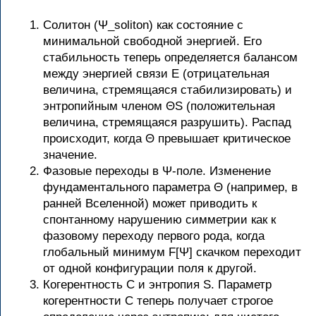
Солитон (Ψ_soliton) как состояние с
минимальной свободной энергией. Его
стабильность теперь определяется балансом
между энергией связи E (отрицательная
величина, стремящаяся стабилизировать) и
энтропийным членом ΘS (положительная
величина, стремящаяся разрушить). Распад
происходит, когда Θ превышает критическое
значение.
Фазовые переходы в Ψ-поле. Изменение
фундаментального параметра Θ (например, в
ранней Вселенной) может приводить к
спонтанному нарушению симметрии как к
фазовому переходу первого рода, когда
глобальный минимум F[Ψ] скачком переходит
от одной конфигурации поля к другой.
Когерентность C и энтропия S. Параметр
когерентности C теперь получает строгое