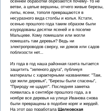
осенней обработки обрезаются почему- то не
ветви, а целые вершины, отчего живые березы,
липы, ясени, тополя превращаются в
несуразного вида столбы и колья. Кстати,
осенью прошлого года таким образом были
изуродованы десятки ясеней и в поселке
Мальцеве. Кому помешали или могли
помешать там деревья? Ведь ни
электропроводов сверху, ни домов или садов
поблизости нет...
Из года в год наша районная газета пытается
защитить "зеленого друга", публикуя
материалы с характерными названиями: "Там,
где жили деревья", "Березы были спасены",
"Природу не щадят". Последняя заметка
появилась в сентябре прошлого года, а в
ноябре все деревья на улице Иванова снова
были превращены в подобие коряг и жердей.
На этот раз поработала
Щелковская