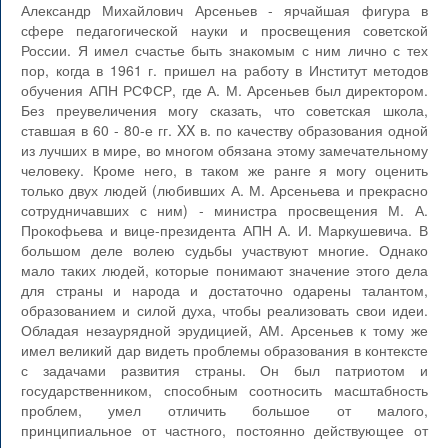
Александр Михайлович Арсеньев - ярчайшая фигура в
сфере педагогической науки и просвещения советской
России. Я имел счастье быть знакомым с ним лично с тех
пор, когда в 1961 г. пришел на работу в Институт методов
обучения АПН РСФСР, где А. М. Арсеньев был директором.
Без преувеличения могу сказать, что советская школа,
ставшая в 60 - 80-е гг. XX в. по качеству образования одной
из лучших в мире, во многом обязана этому замечательному
человеку. Кроме него, в таком же ранге я могу оценить
только двух людей (любивших А. М. Арсеньева и прекрасно
сотрудничавших с ним) - министра просвещения М. А.
Прокофьева и вице-президента АПН А. И. Маркушевича. В
большом деле волею судьбы участвуют многие. Однако
мало таких людей, которые понимают значение этого дела
для страны и народа и достаточно одарены талантом,
образованием и силой духа, чтобы реализовать свои идеи.
Обладая незаурядной эрудицией, АМ. Арсеньев к тому же
имел великий дар видеть проблемы образования в контексте
с задачами развития страны. Он был патриотом и
государственником, способным соотносить масштабность
проблем, умел отличить большое от малого,
принципиальное от частного, постоянно действующее от