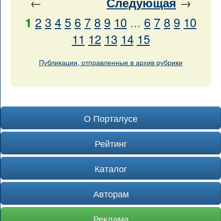
←
→
Следующая
2
3
4
5
6
7
8
9
10
...
6
7
8
9
10
1
11
12
13
14
15
Публикации, отправленные в архив рубрики
О Порталусе
Рейтинг
Каталог
Авторам
Реклама