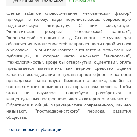
Публикация №1193924038
01 ноября 2007
Слегка забытое словосочетание "человеческий фактор"
приходит в голову, когда перелистываешь современную
педагогическую литературу. С ним соседствуют
"человеческие ресурсы", "человеческий капитал",
"человеческий потенциал" и т.д. Слова эти - не лучшие для
обозначения гуманистической направленности одной из наук
о человеке. Но они вписываются в контекст многочисленных
публикаций, в которых часто мелькают "технология",
"технологичность", вроде бы отвергнутый "сциентизм", опять
предлагается математика как верное средство оценки
качества исследований в гуманитарной сфере, к которой
принадлежит наша наука. Возникает опасение, как бы за
частоколом этих терминов не затерялся сам человек. Чтобы
этого не случилось, попробуем разобраться в
концептуальных построениях, частью которых они являются.
Обратимся к общей характеристике современного, как его
называют, "постмодернистского" периода развития
общества.
Полная версия публикации