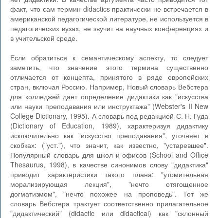
факт, что сам термин didactics практически не встречается в
американской педагогической литературе, не используется в
педагогических вузах, не звучит на научных конференциях и
в учительской среде.
Если обратиться к семантическому аспекту, то следует
заметить, что значение этого термина существенно
отличается от концепта, принятого в ряде европейских
стран, включая Россию. Например, Новый словарь Вебстера
для колледжей дает определение дидактики как "искусства
или науки преподавания или инструктажа" (Webster's II New
College Dictionary, 1995). А словарь под редакцией С. Н. Гуда
(Dictionary of Education, 1989), характеризуя дидактику
исключительно как "искусство преподавания", уточняет в
скобках: ("уст."), что значит, как известно, "устаревшее".
Популярный словарь для школ и офисов (School and Office
Thesaurus, 1998), в качестве синонимов слову "дидактика"
приводит характеристики такого плана: "утомительная
морализирующая лекция", "нечто отягощенное
догматизмом", "нечто похожее на проповедь". Тот же
словарь Вебстера трактует соответственно прилагательное
"дидактический" (didactic или didactical) как "склонный