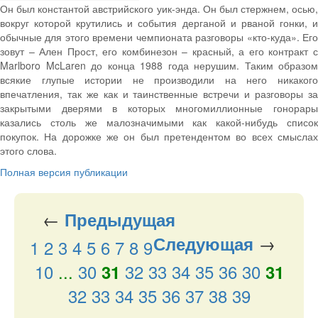
Он был константой австрийского уик-энда. Он был стержнем, осью,
вокруг которой крутились и события дерганой и рваной гонки, и
обычные для этого времени чемпионата разговоры «кто-куда». Его
зовут – Ален Прост, его комбинезон – красный, а его контракт с
Marlboro McLaren до конца 1988 года нерушим. Таким образом
всякие глупые истории не производили на него никакого
впечатления, так же как и таинственные встречи и разговоры за
закрытыми дверями в которых многомиллионные гонорары
казались столь же малозначимыми как какой-нибудь список
покупок. На дорожке же он был претендентом во всех смыслах
этого слова.
Полная версия публикации
←
Предыдущая
→
Следующая
1
2
3
4
5
6
7
8
9
10
...
30
32
33
34
35
36
30
31
31
32
33
34
35
36
37
38
39