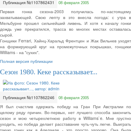
Публикация №1107862431
08 февраля 2005
Первая гонка сезона-2003 получилась по-настоящему
захватывающей. Свою лепту в это внесла погода: с утра в
Мельбурне прошел сильнейший ливень. И хотя к началу гонки
дождь уже прекратился, трасса во многих местах оставалась
сырой.
Гонщики Ferrari, Хайнц-Харальд Френтцен и Жак Вильнев уходят
на формирующий круг на промежуточных покрышках, гонщики
Williams - на "сухих".
Полная версия публикации
Сезон 1980. Кеке рассказывает...
Публикация №1107862246
08 февраля 2005
Я был счастлив одержать победу на Гран При Австралии по
целому ряду причин. Во-первых, нет лучшего способа закончить
сезон и мою четырехлетнюю работу в Williams`e. Мне грустно
уходить, но победа делает расставание чуть-чуть легче. Выиграть
такую гонку как в Аделаиде - это просто здорово. Она была