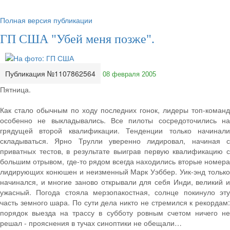
Полная версия публикации
ГП США "Убей меня позже".
Публикация №1107862564
08 февраля 2005
Пятница.
Как стало обычным по ходу последних гонок, лидеры топ-команд
особенно не выкладывались. Все пилоты сосредоточились на
грядущей второй квалификации. Тенденции только начинали
складываться. Ярно Трулли уверенно лидировал, начиная с
приватных тестов, в результате выиграв первую квалификацию с
большим отрывом, где-то рядом всегда находились вторые номера
лидирующих конюшен и неизменный Марк Уэббер. Уик-энд только
начинался, и многие заново открывали для себя Инди, великий и
ужасный. Погода стояла мерзопакостная, солнце покинуло эту
часть земного шара. По сути дела никто не стремился к рекордам:
порядок выезда на трассу в субботу ровным счетом ничего не
решал - прояснения в тучах синоптики не обещали…