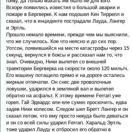
гонку, да только махать им было не для кого.
Вскоре появились известия о большой аварии и
пожаре в Бергверке. К нам подошел Кен Тиррелл и
сказал, что в инциденте пострадали Лауда, Лангер
и Эртль.
Прошло немало времени, прежде чем мы выяснили,
что же случилось. Кое что неясно и до сих пор.
Уотсон, появившийся на месте катастрофы через 15
секунд, вернулся в боксы и рассказал нам то, что
знал. Очевидно, Ники вылетел со внешней
траектории Бергверка на скорости около 120 миль/ч.
Его машину потащило прямо и на дороге остались
жирные отпечатки. Он снес две проволочные
ловушки, ударился в земляной вал и вылетел
обратно на асфальт. К этому времени Ferrari уже
горел. Гай Эдвардс еле-еле сумел проскочить, едва
задев Ники колесом. Следом шел Бретт Лангер и он
сказал потом, что ему просто некуда было деваться
и он со всей силы ударил Ferrari. Харальд Эртль
тоже ударил Лауду и отбросил его обратно в