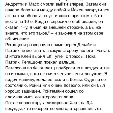
Андретти и Масс смогли выйти вперед. Затем они
начали бороться между собой и Йохен раскрутился
аж на три оборота, опустившись при этом с 6-го
места на 10-е. Когда я спросил его об аварии, он
сказал: “Ну, я был на внешней стороне, а Вы же
знаете, что это такое,” – и закончил на этом свое
объяснение.
Регаццони развернуло прямо перед Депайе и
Патрик не мог знать в какую сторону полетит Ferrari.
В итоге Клей выбил Elf Tyrrell с трассы. Пока,
Патрик. Регаццони поехал дальше.
Петерсона во Флюгплатц подбросило в воздух и так
он и скакал, пока не смял четыре сетки-ловушки. Я
видел машину, когда ее везли в боксы. Судя по ее
состоянию, Ронни или очень повезло, или он был
хорошо защищен. Ройтеманн сошел со
сломавшимся дозатором топлива.
После первого круга лидировал Хант, на 9,4
секунды, что невероятно много, оторвавшись от