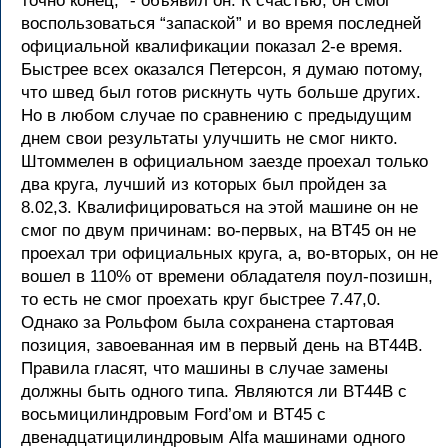
точно конец,” - объявил он. К счастью, он смог
воспользоваться “запаской” и во время последней
официальной квалификации показал 2-е время.
Быстрее всех оказался Петерсон, я думаю потому,
что швед был готов рискнуть чуть больше других.
Но в любом случае по сравнению с предыдущим
днем свои результаты улучшить не смог никто.
Штоммелен в официальном заезде проехал только
два круга, лучший из которых был пройден за
8.02,3. Квалифицироваться на этой машине он не
смог по двум причинам: во-первых, на BT45 он не
проехал три официальных круга, а, во-вторых, он не
вошел в 110% от времени обладателя поул-позишн,
то есть не смог проехать круг быстрее 7.47,0.
Однако за Рольфом была сохранена стартовая
позиция, завоеванная им в первый день на BT44B.
Правила гласят, что машины в случае замены
должны быть одного типа. Являются ли BT44B с
восьмицилиндровым Ford’ом и BT45 с
двенадцатицилиндровым Alfa машинами одного