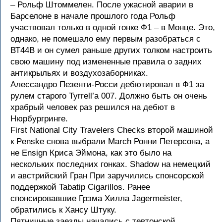
– Рольф Штоммелен. После ужасной аварии в
Барселоне в начале прошлого года Рольф
участвовал только в одной гонке Ф1 – в Монце. Это,
однако, не помешало ему первым разобраться с
ВТ44В и он сумел раньше других толком настроить
свою машину под измененные правила о задних
антикрыльях и воздухозаборниках.
Алессандро Пезенти-Росси дебютировал в Ф1 за
рулем старого Tyrrell’а 007. Должно быть он очень
храбрый человек раз решился на дебют в
Нюрбургринге.
First National City Travelers Checks второй машиной
к Penske снова выбрали March Ронни Петерсона, а
не Ensign Криса Эймона, как это было на
нескольких последних гонках. Shadow на немецкий
и австрийский Гран При заручились спонсорской
поддержкой Tabatip Cigarillos. Ранее
спонсировавшие Грэма Хилла Jagermeister,
обратились к Хансу Штуку.
Пятничные заезды начались с тевтонской