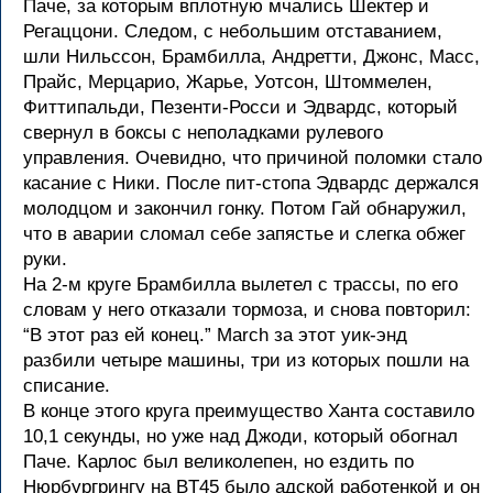
Паче, за которым вплотную мчались Шектер и
Регаццони. Следом, с небольшим отставанием,
шли Нильссон, Брамбилла, Андретти, Джонс, Масс,
Прайс, Мерцарио, Жарье, Уотсон, Штоммелен,
Фиттипальди, Пезенти-Росси и Эдвардс, который
свернул в боксы с неполадками рулевого
управления. Очевидно, что причиной поломки стало
касание с Ники. После пит-стопа Эдвардс держался
молодцом и закончил гонку. Потом Гай обнаружил,
что в аварии сломал себе запястье и слегка обжег
руки.
На 2-м круге Брамбилла вылетел с трассы, по его
словам у него отказали тормоза, и снова повторил:
“В этот раз ей конец.” March за этот уик-энд
разбили четыре машины, три из которых пошли на
списание.
В конце этого круга преимущество Ханта составило
10,1 секунды, но уже над Джоди, который обогнал
Паче. Карлос был великолепен, но ездить по
Нюрбургрингу на BT45 было адской работенкой и он