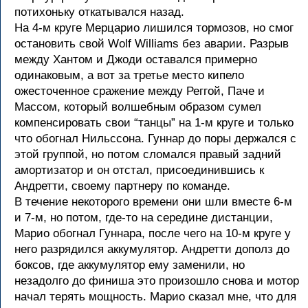
потихоньку откатывался назад.
На 4-м круге Мерцарио лишился тормозов, но смог
остановить свой Wolf Williams без аварии. Разрыв
между Хантом и Джоди оставался примерно
одинаковым, а вот за третье место кипело
ожесточенное сражение между Реггой, Паче и
Массом, который волшебным образом сумел
компенсировать свои “танцы” на 1-м круге и только
что обогнал Нильссона. Гуннар до поры держался с
этой группой, но потом сломался правый задний
амортизатор и он отстал, присоединившись к
Андретти, своему партнеру по команде.
В течение некоторого времени они шли вместе 6-м
и 7-м, но потом, где-то на середине дистанции,
Марио обогнал Гуннара, после чего на 10-м круге у
него разрядился аккумулятор. Андретти дополз до
боксов, где аккумулятор ему заменили, но
незадолго до финиша это произошло снова и мотор
начал терять мощность. Марио сказал мне, что для