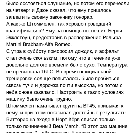
было состояться слушание, но потом его перенесли
на четверг и Джон сказал, что ему пришлось
заплатить своему законнику гонорар.
А как же Штоммелен, так хорошо проведший
квалификацию? Ему на помощь поспешил Берни
Экклстоун, предоставив в распоряжение Рольфа
Martini Brabham-Alfa Romeo.
С утра в субботу поморосил дождик, и асфальт
стал очень скользким, потому что в течение уже
довольно долгого времени было сухо. Температура
не превышала 16С. Во время официальной
тренировки солнце попыталось было пробиться
сквозь тучи и дорожка почти высохла, но потом с
неба снова закапало. Настроить в таких условиях
машину было очень трудно.
Штоммелен наматывал круги на BT45, привыкая к
нему, и при этом показывал достойные результаты.
Витторио на входе в Норт Кёрв списал только-
только починенный Beta March. “В этот раз машине