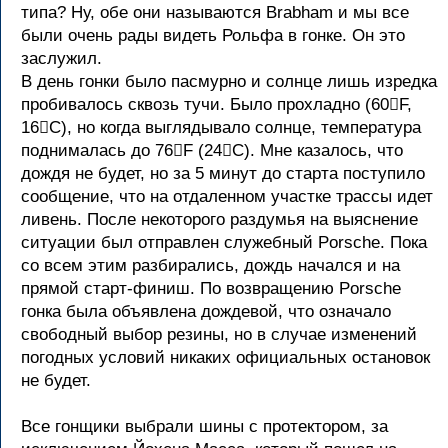
типа? Ну, обе они называются Brabham и мы все
были очень рады видеть Рольфа в гонке. Он это
заслужил.
В день гонки было пасмурно и солнце лишь изредка
пробивалось сквозь тучи. Было прохладно (60F,
16C), но когда выглядывало солнце, температура
поднималась до 76F (24C). Мне казалось, что
дождя не будет, но за 5 минут до старта поступило
сообщение, что на отдаленном участке трассы идет
ливень. После некоторого раздумья на выяснение
ситуации был отправлен служебный Porsche. Пока
со всем этим разбирались, дождь начался и на
прямой старт-финиш. По возвращению Porsche
гонка была объявлена дождевой, что означало
свободный выбор резины, но в случае изменений
погодных условий никаких официальных остановок
не будет.
Все гонщики выбрали шины с протектором, за