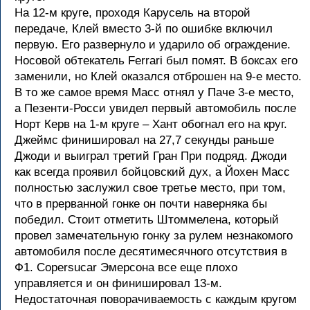
На 12-м круге, проходя Карусель на второй
передаче, Клей вместо 3-й по ошибке включил
первую. Его развернуло и ударило об ограждение.
Носовой обтекатель Ferrari был помят. В боксах его
заменили, но Клей оказался отброшен на 9-е место.
В то же самое время Масс отнял у Паче 3-е место,
а Пезенти-Росси увидел первый автомобиль после
Норт Керв на 1-м круге – Хант обогнал его на круг.
Джеймс финишировал на 27,7 секунды раньше
Джоди и выиграл третий Гран При подряд. Джоди
как всегда проявил бойцовский дух, а Йохен Масс
полностью заслужил свое третье место, при том,
что в прерванной гонке он почти наверняка бы
победил. Стоит отметить Штоммелена, который
провел замечательную гонку за рулем незнакомого
автомобиля после десятимесячного отсутствия в
Ф1. Copersucar Эмерсона все еще плохо
управляется и он финишировал 13-м.
Недостаточная поворачиваемость с каждым кругом