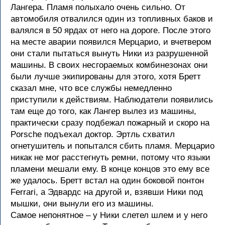
Лангера. Пламя полыхало очень сильно. От
автомобиля отвалился один из топливных баков и
валялся в 50 ярдах от него на дороге. После этого
на месте аварии появился Мерцарио, и вчетвером
они стали пытаться вынуть Ники из разрушенной
машины. В своих несгораемых комбинезонах они
были лучше экипированы для этого, хотя Бретт
сказал мне, что все службы немедленно
приступили к действиям. Наблюдатели появились
там еще до того, как Лангер вылез из машины,
практически сразу подбежал пожарный и скоро на
Porsche подъехал доктор. Эртль схватил
огнетушитель и попытался сбить пламя. Мерцарио
никак не мог расстегнуть ремни, потому что языки
пламени мешали ему. В конце концов это ему все
же удалось. Бретт встал на один боковой понтон
Ferrari, а Эдвардс на другой и, взявши Ники под
мышки, они вынули его из машины.
Самое непонятное – у Ники слетел шлем и у него