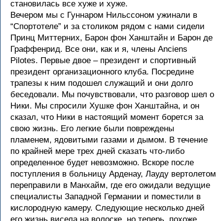
становилась все хуже и хуже.
Вечером мы с Гуннаром Нильссоном ужинали в
“Спортотеле” и за столиком рядом с нами сидели
Принц Миттерних, Барон фон Ханштайн и Барон де
Граффенрид. Все они, как и я, члены Anciens
Pilotes. Первые двое – президент и спортивный
президент организационного клуба. Посредине
трапезы к ним подошел служащий и они долго
беседовали. Мы почувствовали, что разговор шел о
Ники. Мы спросили Хушке фон Ханштайна, и он
сказал, что Ники в настоящий момент борется за
свою жизнь. Его легкие были повреждены
пламенем, ядовитыми газами и дымом. В течение
по крайней мере трех дней сказать что-либо
определенное будет невозможно. Вскоре после
поступления в больницу Арденау, Лауду вертолетом
переправили в Манхайм, где его ожидали ведущие
специалисты Западной Германии и поместили в
кислородную камеру. Следующие несколько дней
его жизнь висела на волоске, но теперь, похоже,