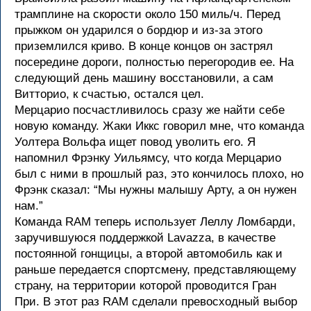
трамплине на скорости около 150 миль/ч. Перед
прыжком он ударился о бордюр и из-за этого
приземлился криво. В конце концов он застрял
посередине дороги, полностью перегородив ее. На
следующий день машину восстановили, а сам
Витторио, к счастью, остался цел.
Мерцарио посчастливилось сразу же найти себе
новую команду. Жаки Иккс говорил мне, что команда
Уолтера Вольфа ищет повод уволить его. Я
напомнил Фрэнку Уильямсу, что когда Мерцарио
был с ними в прошлый раз, это кончилось плохо, но
Фрэнк сказал: “Мы нужны малышу Арту, а он нужен
нам.”
Команда RAM теперь использует Леллу Ломбарди,
заручившуюся поддержкой Lavazza, в качестве
постоянной гонщицы, а второй автомобиль как и
раньше передается спортсмену, представляющему
страну, на территории которой проводится Гран
При. В этот раз RAM сделали превосходный выбор