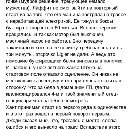
гонке (мудрое решение, требующее немало
мужества). Лаффит не смог выйти на повторный
старт из-за того, что его машина застряла на трассе
с неработающей электрикой. Ее тянул в боксы
буксир со скоростью 60 миль/ч. Все шестеренки
вращались, и так как мотор был выключен,
масляный насос не работал. 2-ю передачу
заклинило и хотя на ее починку требовалось лишь
три минуты, отсрочки Ligier не дали. А ведь это
немецкие буксировщики были виноваты в поломке.
И, наконец, у несчастного Ханса Штука на
стартовом поле отказало сцепление. Он никак не
мог включить передачу и его пришлось откатить в
сторонку. Что за беда в домашнем ГП, где ты
квалифицировался 4-м и твой знаменитый отец-
гонщик приехал на тебя посмотреть.
Хант принимал старт из первого ряда в одиночестве
и в этот раз вошел в первый поворот первым.
Джоди сказал мне, что, трогаясь с места, слегка
ошибся и его вынесло на траву. Вследствие этого