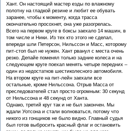
Хант. Он настоящий мастер езды по влажному
полотну на гладкой резине и любит ее обувать
заранее, чтобы к моменту, когда трасса
окончательно просохнет, она уже разогрелась.
Всего на первом круге в боксы заехало 14 машин, в
том числе и Ники. Из тех кто этого не сделал,
впереди шли Петерсон, Нильссон и Масс, которому
пит-стоп был не нужен. Хант рванул с места очень
резко. Депайе поменял только задние колеса и на
следующем круге поехал менять четыре передних –
один из недостатков шестиколесного автомобиля.
На втором круге на пит-лейн заехали все
остальные, кроме Нильссона. Отрыв Масса от
преследователей стал просто огромным: 30 секунд
от Нильссона и 48 секунд от Ханта.
Однако, третий круг так и не был закончен. Мы
ждали Уотсона и стали волноваться, потому что
никого из гонщиков не было видно. Главный судья
был готов выбросить красный флаг и остановить