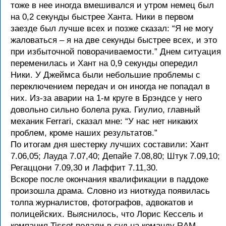
тоже в нее иногда вмешивался и утром немец был
на 0,2 секунды быстрее Ханта. Ники в первом
заезде был лучше всех и позже сказал: “Я не могу
жаловаться – я на две секунды быстрее всех, и это
при избыточной поворачиваемости.” Днем ситуация
переменилась и Хант на 0,9 секунды опередил
Ники. У Джеймса были небольшие проблемы с
переключением передач и он иногда не попадал в
них. Из-за аварии на 1-м круге в Брэндсе у него
довольно сильно болела рука. Гиулио, главный
механик Ferrari, сказал мне: “У нас нет никаких
проблем, кроме наших результатов.”
По итогам дня шестерку лучших составили: Хант
7.06,05; Лауда 7.07,40; Депайе 7.08,80; Штук 7.09,10;
Регаццони 7.09,30 и Лаффит 7.11,30.
Вскоре после окончания квалификации в паддоке
произошла драма. Словно из ниоткуда появилась
толпа журналистов, фотографов, адвокатов и
полицейских. Выяснилось, что Лорис Кессель и
компания Tissot подали в суд на команду RAM,