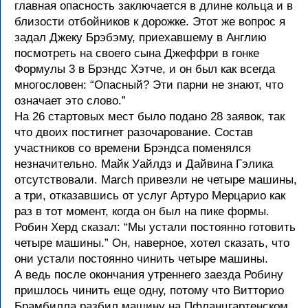
главная опасность заключается в длине кольца и в
близости отбойников к дорожке. Этот же вопрос я
задал Джеку Брэбэму, приехавшему в Англию
посмотреть на своего сына Джеффри в гонке
Формулы 3 в Брэндс Хэтче, и он был как всегда
многословен: “Опасный? Эти парни не знают, что
означает это слово.”
На 26 стартовых мест было подано 28 заявок, так
что двоих постигнет разочарование. Состав
участников со времени Брэндса поменялся
незначительно. Майк Уайлдз и Дайвина Гэлика
отсутствовали. March привезли не четыре машины,
а три, отказавшись от услуг Артуро Мерцарио как
раз в тот момент, когда он был на пике формы.
Робин Херд сказал: “Мы устали постоянно готовить
четыре машины.” Он, наверное, хотел сказать, что
они устали постоянно чинить четыре машины.
А ведь после окончания утреннего заезда Робину
пришлось чинить еще одну, потому что Витторио
Брамбилла разбил машину на Пфланцгартенском