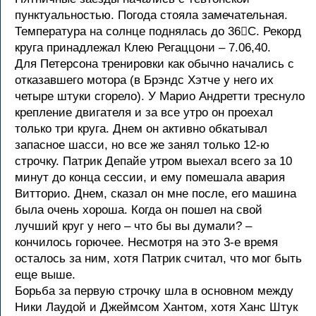
пунктуальностью. Погода стояла замечательная.
Температура на солнце поднялась до 36С. Рекорд
круга принадлежал Клею Регаццони – 7.06,40.
Для Петерсона тренировки как обычно начались с
отказавшего мотора (в Брэндс Хэтче у него их
четыре штуки сгорело). У Марио Андретти треснуло
крепление двигателя и за все утро он проехал
только три круга. Днем он активно обкатывал
запасное шасси, но все же занял только 12-ю
строчку. Патрик Депайе утром выехал всего за 10
минут до конца сессии, и ему помешала авария
Витторио. Днем, сказал он мне после, его машина
была очень хороша. Когда он пошел на свой
лучший круг у него – что бы вы думали? –
кончилось горючее. Несмотря на это 3-е время
осталось за ним, хотя Патрик считал, что мог быть
еще выше.
Борьба за первую строчку шла в основном между
Ники Лаудой и Джеймсом Хантом, хотя Ханс Штук