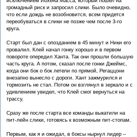
исключением Йохена Масса, который пошел на
громадный риск и запросил слики. Было очевидно,
что если дождь не возобновится, всем придется
переобуваться в слики не позже чем после 3-го
круга.
Старт был дан с опозданием в 45 минут и Ники его
провалил. Клей начал гонку хорошо и в первом
повороте опередил Ханта. Так они прошли большую
часть круга. А потом, сказал после гонки Джеймс,
когда они бок о бок летели по прямой, Регаццони
внезапно вынесло с дороги. Хант зажмурился и
тормозить не стал. Потом он взглянул в зеркало и с
удивлением увидел, что Клей смог вернуться на
трассу.
Сразу же после старта все команды выкатили на
пит-лейн слики, готовясь к возможным пит-стопам.
Первым, как я и ожидал, в боксы нырнул лидер –