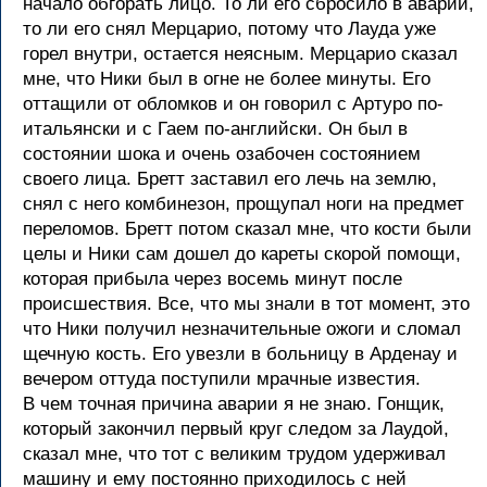
начало обгорать лицо. То ли его сбросило в аварии,
то ли его снял Мерцарио, потому что Лауда уже
горел внутри, остается неясным. Мерцарио сказал
мне, что Ники был в огне не более минуты. Его
оттащили от обломков и он говорил с Артуро по-
итальянски и с Гаем по-английски. Он был в
состоянии шока и очень озабочен состоянием
своего лица. Бретт заставил его лечь на землю,
снял с него комбинезон, прощупал ноги на предмет
переломов. Бретт потом сказал мне, что кости были
целы и Ники сам дошел до кареты скорой помощи,
которая прибыла через восемь минут после
происшествия. Все, что мы знали в тот момент, это
что Ники получил незначительные ожоги и сломал
щечную кость. Его увезли в больницу в Арденау и
вечером оттуда поступили мрачные известия.
В чем точная причина аварии я не знаю. Гонщик,
который закончил первый круг следом за Лаудой,
сказал мне, что тот с великим трудом удерживал
машину и ему постоянно приходилось с ней