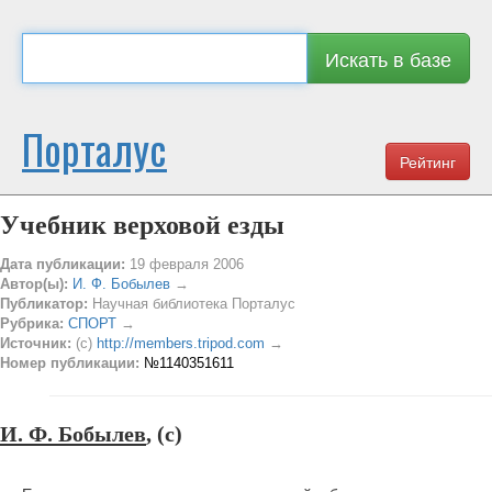
Искать в базе
Порталус
Рейтинг
Учебник верховой езды
Дата публикации:
19 февраля 2006
Автор(ы):
И. Ф. Бобылев
→
Публикатор:
Научная библиотека Порталус
Рубрика:
СПОРТ
→
Источник:
(c)
http://members.tripod.com
→
Номер публикации:
№1140351611
И. Ф. Бобылев
, (c)