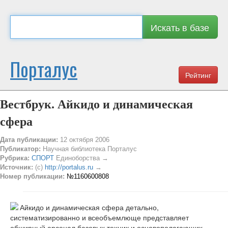
Искать в базе
Порталус
Рейтинг
Вестбрук. Айкидо и динамическая
сфера
Дата публикации:
12 октября 2006
Публикатор:
Научная библиотека Порталус
Рубрика:
СПОРТ
Единоборства →
Источник:
(c)
http://portalus.ru
→
Номер публикации:
№1160600808
Айкидо и динамическая сфера детально,
систематизированно и всеобъемлюще представляет
обширный арсенал базовых техник и основополагающих