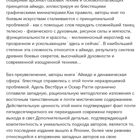
принципов айкидо, иллюстрируя их блестящими
графическими миниатюрами.Как правило, авторы книг по
боевым искусствам сталкиваются с принципиальной
проблемой - как с помощью слов передать сложнейший танец
телесно - физического с духовным, рисунок силы и мягкости,
функциональности и красоты, - молниеносный иероглиф на
прозрачном и ускользающем `здесь и сейчас`. В наибольшей
степени эта сложность относится к айкидо, результату синтеза
древних боевых секретов, высочайшей духовности и
современной изощренной техники...
Без преувеличения, авторы книги `Айкидо и динамическая
сфера` блестяще справились с этой почти неразрешимой
проблемой. Адель Вестбрук и Оскар Ратти органично
сплавили западную, рациональную методологию изложения с
восточным таинственным и почти мистическим содержанием.
Действительную ценность этой книги подтверждает факт почти
пятидесятикратного ее переиздания современи первого
выхода в свет.Дополнительной деталью, подтверждающей
компетентность и уникальность подхода авторов, является то,
что последнее издание вышло в Японии, более чем ревниво
относящейся к вторжению западных авторов на свою