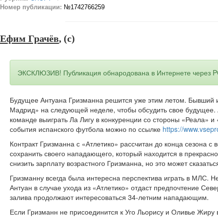
Номер публикации:
№1742766259
Ефим Грачёв
, (c)
ЭКСКЛЮЗИВ! Публикация обнародована в Интернете через 
Будущее Антуана Гризманна решится уже этим летом. Бывший и
Мадрид» на следующей неделе, чтобы обсудить свое будущее. 
команде выиграть Ла Лигу в конкуренции со стороны «Реала» и
события испанского футбола можно по ссылке
https://www.vsepr
Контракт Гризманна с «Атлетико» рассчитан до конца сезона с
сохранить своего нападающего, который находится в прекрасно
снизить зарплату возрастного Гризманна, но это может сказать
Гризманну всегда была интересна перспектива играть в МЛС. Н
Антуан в случае ухода из «Атлетико» отдаст предпочтение Сев
залива продолжают интересоваться 34-летним нападающим.
Если Гризманн не присоединится к Уго Льорису и Оливье Жиру в