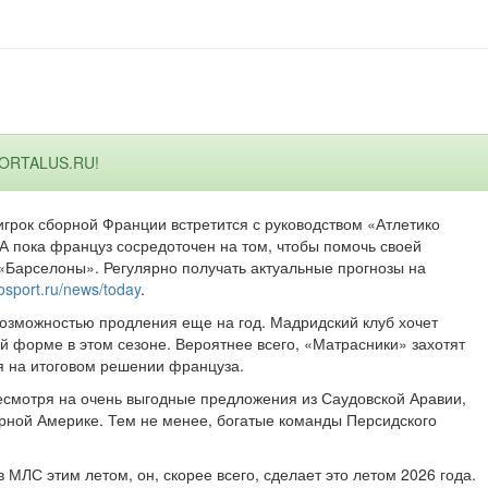
PORTALUS.RU!
грок сборной Франции встретится с руководством «Атлетико
А пока француз сосредоточен на том, чтобы помочь своей
 «Барселоны». Регулярно получать актуальные прогнозы на
osport.ru/news/today
.
 возможностью продления еще на год. Мадридский клуб хочет
й форме в этом сезоне. Вероятнее всего, «Матрасники» захотят
ся на итоговом решении француза.
есмотря на очень выгодные предложения из Саудовской Аравии,
ерной Америке. Тем не менее, богатые команды Персидского
 МЛС этим летом, он, скорее всего, сделает это летом 2026 года.