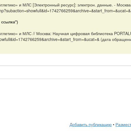
летико» и МЛС [Электронный ресурс]: электрон. данные. - Москв
.php?subaction=showfull&id=1742766259&archive=&start_from=&ucat=&
 ссылка")
тлетико» и МЛС // Москва: Научная цифровая библиотека PORTALU
showfull&id=1742766259&archive=&start_from=&ucat=& (дата обращени
Добавить публикацию
•
Размест