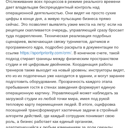
Отслеживание всех процессов в режиме реального времени
дает владельцам беспрецедентный контроль над
операционной деятельностью. Они видят не просто сухие
цифры в конце дня, а живую пульсацию бизнеса прямо
сейчас. Это позволяет выявлять узкие места на лету: если на
рецепции скапливается очередь, управляющий сразу бросает
туда подкрепление. Техническая реализация подобных
сценариев, включающая связку турникетов, датчиков и
программного ядра, подробно раскрыта в документации по
ссылке
https://sportpriority.com/crm/
. В конечном счете, такой
подход стирает границы между физическим пространством
студии и её цифровым двойником. Координация работы
тренеров также выходит на новый уровень: инструкторы видят,
кто из их подопечных уже находится в здании, и могут заранее
подготовить оборудование. Прозрачность каждого этапа
пребывания гостя в стенах заведения формирует единую
операционную картину. Управляющий может наблюдать за
загрузкой студии из любой точки мира, имея под рукой
тепловую карту перемещения людей. В итоге, оцифровка
посещений трансформирует хаотичные задачи в стройный
алгоритм действий, где каждый сотрудник понимает свою
роль, а бизнес работает как единый организм,
адаптирующийся к любым изменениям за доли секунды.