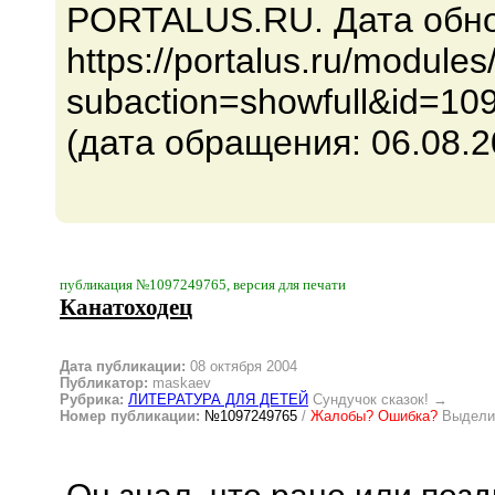
PORTALUS.RU. Дата обнов
https://portalus.ru/module
subaction=showfull&id=10
(дата обращения: 06.08.2
публикация №1097249765, версия для печати
Канатоходец
Дата публикации:
08 октября 2004
Публикатор:
maskaev
Рубрика:
ЛИТЕРАТУРА ДЛЯ ДЕТЕЙ
Сундучок сказок!
→
Номер публикации:
№1097249765
/
Жалобы? Ошибка?
Выделит