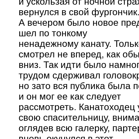
и ускользая от ночной стра
вернулся в свой фургончик
А вечером было новое пред
шел по тонкому
ненадежному канату. Только
смотрел не вперед, как обы
вниз. Так идти было намног
трудом сдерживал головок
но зато вся публика была п
и он мог ее как следует
рассмотреть. Канатоходец 
свою спасительницу, вним
оглядев всю галерку, парте
вновь окунулся в этот