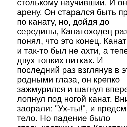
столькому научивший. И о
арену. Он старался быть п
по канату, но, дойдя до
середины, Канатоходец раз
понял, что это конец. Канат
и так-то был не ахти, а те
двух тонких нитках. И
последний раз взглянув в 
родными глаза, он крепко
зажмурился и шагнул впере
лопнул под ногой канат. Вн
заорали: "Ух-ты!", и предс
тело. Но падение было