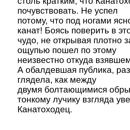
столь кратким, что Канатох
почувствовать. Не успел
потому, что под ногами яс
канат! Боясь поверить в эт
чудо, не открывая плотно 
ощупью пошел по этому
неизвестно откуда взявшем
А обалдевшая публика, раз
глядела, как между
двумя болтающимися обры
тонкому лучику взгляда ув
Канатоходец.