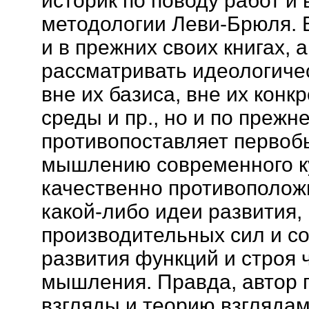
историк по поводу работ и 
методологии Леви-Брюля. В
и в прежних своих книгах, 
рассматривать идеологичес
вне их базиса, вне их кон
среды и пр., но и по преж
противопоставляет перво
мышлению современного ку
качественно противополож
какой-либо идеи развития,
производительных сил и с
развития функций и строя 
мышления. Правда, автор 
взгляды и теорию взглядам