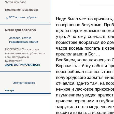
Читальном зале.
Последние 10 архивов:
ВСЕ архивы рубрики...
Надо было честно признать,
совершенно безумные. Пробл
МЕНЮ ДЛЯ АВТОРОВ:
щедро перемежаемые неожи
утра. А потому, сейчас в го
Добавить статью
Редактировать статьи
побыстрее добраться до дом
часов восемь поспать в свое
НОВИЧКАМ
: Хотите стать
нашим автором и публиковать
предполагает, а Бог ...
свои материалы в
Вообщем, когда наконец-то О
Библиотеке?
ЗАРЕГИСТРИРОВАТЬСЯ!
Ворочаясь с боку набок и п
перепробовал все испытанны
полубредового забытья ниче
Экспорт новинок
отчаялся, где-то там, на по
нежное и ласковое прикоснов
наверх
изумлением увидел прелест
присела перед ним в глубоко
закружила его в медленном
восхитительна, а исходивши