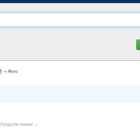
Й
→ Фото
Сундучок сказок! →