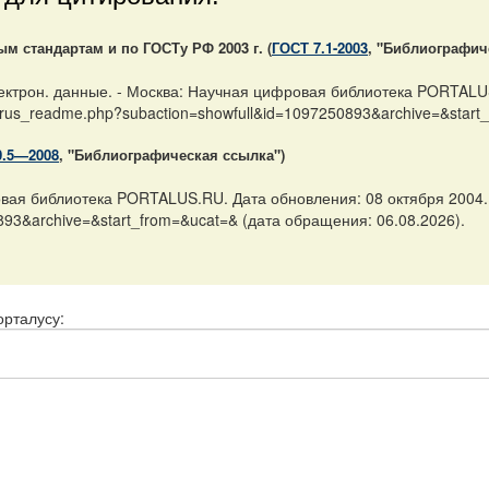
 стандартам и по ГОСТу РФ 2003 г. (
ГОСТ 7.1-2003
, "Библиографич
ектрон. данные. - Москва: Научная цифровая библиотека PORTALUS
les/rus_readme.php?subaction=showfull&id=1097250893&archive=&start
0.5—2008
, "Библиографическая ссылка")
вая библиотека PORTALUS.RU. Дата обновления: 08 октября 2004. UR
893&archive=&start_from=&ucat=& (дата обращения: 06.08.2026).
орталусу: