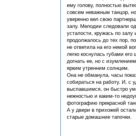
ему голову, полностью вытес
совсем неважным танцор, но
уверенно вел свою партнерш
залу. Мелодии следовали одн
усталости, кружась по залу и
продолжалось до тех пор, п
не ответила на его немой во
легко коснулась губами его 
догнать ее, но с изумлением
ярким утренним солнцем.
Она не обманула, часы пока
собираться на работу. И, с
выспавшимся, он быстро умы
нежностью и каким-то недо
фотографию прекрасной тан
А у двери в прихожей остал
старые домашние тапочки.