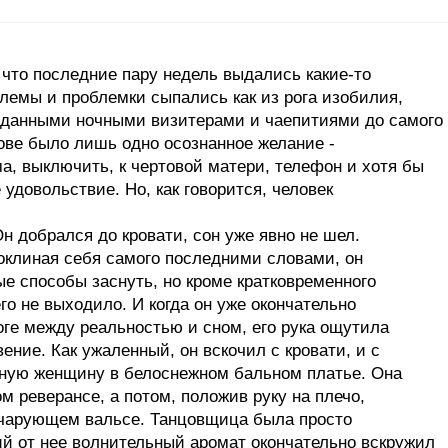
 что последние пару недель выдались какие-то
емы и проблемки сыпались как из рога изобилия,
данными ночными визитерами и чаепитиями до самого
лове было лишь одно осознанное желание -
а, выключить, к чертовой матери, телефон и хотя бы
 удовольствие. Но, как говорится, человек
н добрался до кровати, сон уже явно не шел.
роклиная себя самого последними словами, он
е способы заснуть, но кроме кратковременного
го не выходило. И когда он уже окончательно
роге между реальностью и сном, его рука ощутила
ение. Как ужаленный, он вскочил с кровати, и с
ную женщину в белоснежном бальном платье. Она
м реверансе, а потом, положив руку на плечо,
 чарующем вальсе. Танцовщица была просто
й от нее волнительный аромат окончательно вскружил