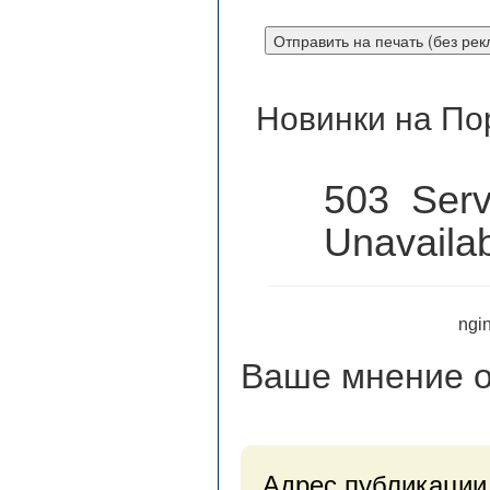
Новинки на По
503 Serv
Unavaila
ngin
Ваше мнение
о
Адрес публикации