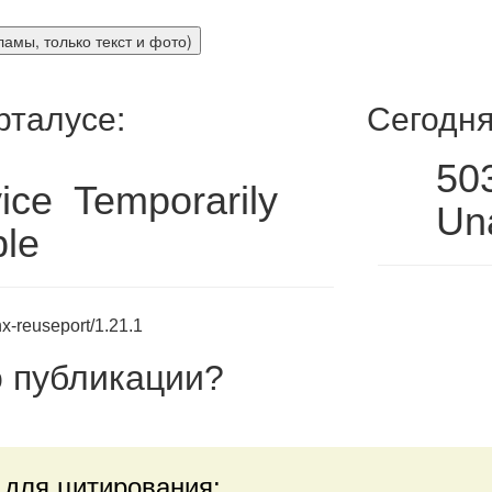
рталусе:
Сегодня
50
ice Temporarily
Una
ble
x-reuseport/1.21.1
 публикации
?
 для цитирования: