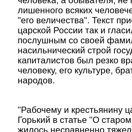
человека, а обывателя, не
лишенного всяких человеч
"его величества". Текст пр
царской России так и глас
послушным со своей фамил
насильнический строй гос
капиталистов был резко в
человеку, его культуре, бр
народов.
"Рабочему и крестьянину ца
Горький в статье "О старом
жилось несравненно тяжел