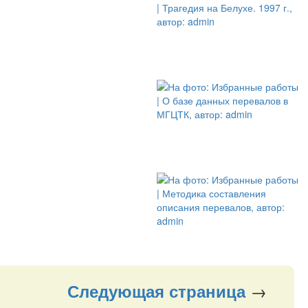
→
Следующая
страница