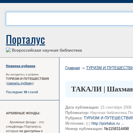
Порталус
Всероссийская научная библиотека
Новинки рубрики
Главная
→
ТУРИЗМ И ПУТЕШЕСТВ
Вы находитесь в рубрике:
ТУРИЗМ И ПУТЕШЕСТВИЯ
(
сменить рубрику
)
ТАКАЛИ | Шахманс
Последние
статей
10
Дата публикации:
15 сентября 2006
Публикатор:
Научная библиотека По
АРХИВНЫЕ ФОНДЫ:
Рубрика:
ТУРИЗМ И ПУТЕШЕСТВИ
Архивные фонды - это
Источник:
(c)
http://portalus.ru
→
спецфонды Порталуса,
Номер публикации:
№1158314498
которые
в
не доступны