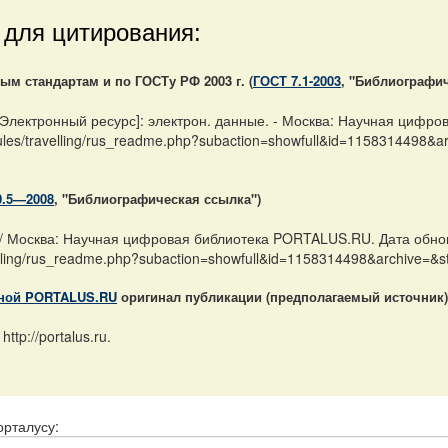
 для цитирования:
м стандартам и по ГОСТу РФ 2003 г. (
ГОСТ 7.1-2003
, "Библиографич
Электронный ресурс]: электрон. данные. - Москва: Научная цифро
odules/travelling/rus_readme.php?subaction=showfull&id=1158314498&
0.5—2008
, "Библиографическая ссылка")
/ Москва: Научная цифровая библиотека PORTALUS.RU. Дата обнов
avelling/rus_readme.php?subaction=showfull&id=1158314498&archive=&
ной PORTALUS.RU
оригинал публикации (предполагаемый источник)
tp://portalus.ru.
орталусу: