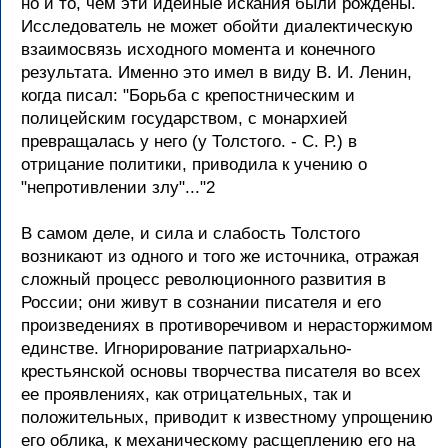
но и то, чем эти идейные искания были рождены.
Исследователь не может обойти диалектическую
взаимосвязь исходного момента и конечного
результата. Именно это имел в виду В. И. Ленин,
когда писал: "Борьба с крепостническим и
полицейским государством, с монархией
превращалась у него (у Толстого. - С. Р.) в
отрицание политики, приводила к учению о
"непротивлении злу"..."2
В самом деле, и сила и слабость Толстого
возникают из одного и того же источника, отражая
сложный процесс революционного развития в
России; они живут в сознании писателя и его
произведениях в противоречивом и нерасторжимом
единстве. Игнорирование патриархально-
крестьянской основы творчества писателя во всех
ее проявлениях, как отрицательных, так и
положительных, приводит к известному упрощению
его облика, к механическому расщеплению его на