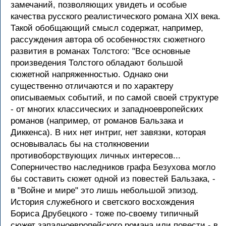
замечаний, позволяющих увидеть и особые
качества русского реалистического романа XIX века.
Такой обобщающий смысл содержат, например,
рассуждения автора об особенностях сюжетного
развития в романах Толстого: "Все основные
произведения Толстого обладают большой
сюжетной напряженностью. Однако они
существенно отличаются и по характеру
описываемых событий, и по самой своей структуре
- от многих классических и западноевропейских
романов (например, от романов Бальзака и
Диккенса). В них нет интриг, нет завязки, которая
основывалась бы на столкновении
противоборствующих личных интересов...
Соперничество наследников графа Безухова могло
бы составить сюжет одной из повестей Бальзака, -
в "Войне и мире" это лишь небольшой эпизод.
История служебного и светского восхождения
Бориса Друбецкого - тоже по-своему типичный
сюжет западноевропейского романа или повести - в