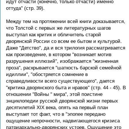
идут отчасти (конечно, только отчасти) именно
оттуда" (стр. 39).
Между тем на протяжении всей книги доказывается,
что Толстой с первых же литературных шагов
выступал как критик и обличитель старой
дворянской России со всем ее бытом и культурой.
Даже "Детство", да и вся трилогия рассматривается
как произведение, в котором "возникает мотив
разрушения иллюзий", изображается "жизненная
проза", раскрывается "шаткость барской семейной
идиллии", "обостряется сомнение в
справедливости всего существующего", дается
"критика дворянского быта и нравов" (стр. 44 - 45). В
отношении "Войны " мира", этой поистине
энциклопедии русской дворянской жизни первых
десятилетий XIX века, опять на первый план
выступает тот факт, что в "эпопее передано
ощущение непрочности, надвигающегося кризиса
патриархально-дворянских устоев. Ощущение это