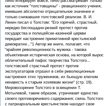
либо игнорирует вовсе, либо рассматривает только
как источник "толстовщины" - реакционного учения,
имевшие абсолютно отрицательное значение и
только снижавшие толстовский реализм. В. И.
Ленин писал о Толстом: "Его горячий, страстный,
нередко беспощадно-резкий протест против
государства и полицейски-казенной церкви
передает настроение примитивной крестьянской
демократии..."1 Автор же книги, полагает, что
"крайняя революционность мужика - такова
объективная историческая основа, на которой вырос
обличительный пафос творчества Толстого...
толстовский страстный протест против
эксплуататоров отразил в себе революционные
настроения этих тружеников, их бьющую ключом
ненависть к старым хозяевам жизни" (стр. 19).
Мировоззрение Толстого в освещении Т.
Мотылевой, таким образом, утрачивает единство
своего противоречивого содержания; связь Толстого
с патриархальным крестьянством находит свое