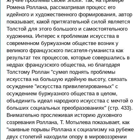
жгучие проблемы своей эпохи. Так, на примере
Ромена Роллана, рассматривая процесс его
идейного и художественного формирования, автор
показывает, какой притягательной силой является
Толстой для этого большого и самостоятельного
художника. Интерес к проблемам искусства в
современном буржуазном обществе возник у
великого французского писателя-гуманиста как
результат тех процессов, которые совершались в
недрах французского общества, но благодаря
Толстому Роллан "сумел поднять проблемы
искусства на большую идейную высоту, связать
осуждение "искусства привилегированных" с
осуждением буржуазного общества в целом,
объединить идеал народного искусства с мечтой о
больших социальных преобразованиях" (стр. 433).
Внимательно прослеживая историю духовного
созревания Роллана, Т. Мотылева показывает, как
"наивные порывы Роллана к социализму на рубеже
двух столетий находили опору в мировоззрении