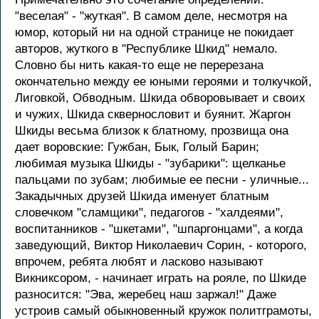
"веселая" - "жуткая". В самом деле, несмотря на
юмор, который ни на одной странице не покидает
авторов, жуткого в "Республике Шкид" немало.
Словно бы нить какая-то еще не перерезана
окончательно между ее юными героями и толкучкой,
Лиговкой, Обводным. Шкида обворовывает и своих
и чужих, Шкида сквернословит и буянит. Жаргон
Шкиды весьма близок к блатному, прозвища она
дает воровские: Гужбан, Бык, Голый Барин;
любимая музыка Шкиды - "зубарики": щелканье
пальцами по зубам; любимые ее песни - уличные...
Закадычных друзей Шкида именует блатным
словечком "сламщики", педагогов - "халдеями",
воспитанников - "шкетами", "шпаргонцами", а когда
заведующий, Виктор Николаевич Сорин, - которого,
впрочем, ребята любят и ласково называют
Викниксором, - начинает играть на рояле, по Шкиде
разносится: "Эва, жеребец наш заржал!" Даже
устроив самый обыкновенный кружок политграмоты,