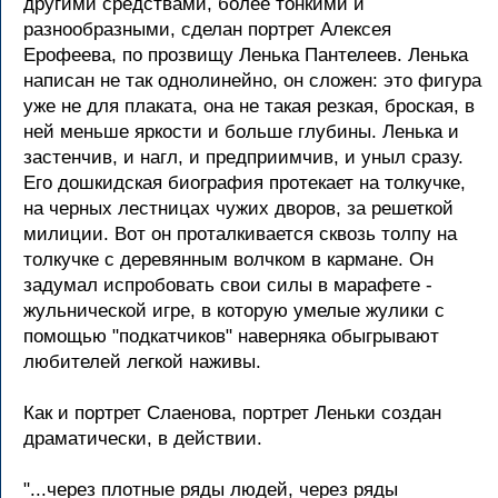
другими средствами, более тонкими и
разнообразными, сделан портрет Алексея
Ерофеева, по прозвищу Ленька Пантелеев. Ленька
написан не так однолинейно, он сложен: это фигура
уже не для плаката, она не такая резкая, броская, в
ней меньше яркости и больше глубины. Ленька и
застенчив, и нагл, и предприимчив, и уныл сразу.
Его дошкидская биография протекает на толкучке,
на черных лестницах чужих дворов, за решеткой
милиции. Вот он проталкивается сквозь толпу на
толкучке с деревянным волчком в кармане. Он
задумал испробовать свои силы в марафете -
жульнической игре, в которую умелые жулики с
помощью "подкатчиков" наверняка обыгрывают
любителей легкой наживы.
Как и портрет Слаенова, портрет Леньки создан
драматически, в действии.
"...через плотные ряды людей, через ряды