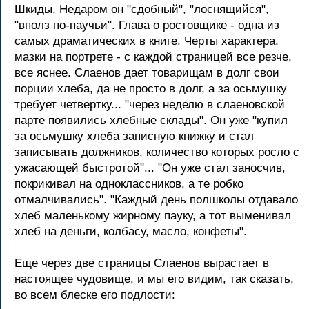
Шкиды. Недаром он "сдобный", "лоснящийся",
"вполз по-паучьи". Глава о ростовщике - одна из
самых драматических в книге. Черты характера,
мазки на портрете - с каждой страницей все резче,
все яснее. Слаенов дает товарищам в долг свои
порции хлеба, да не просто в долг, а за осьмушку
требует четвертку... "через неделю в слаеновской
парте появились хлебные склады". Он уже "купил
за осьмушку хлеба записную книжку и стал
записывать должников, количество которых росло с
ужасающей быстротой"... "Он уже стал заносчив,
покрикивал на одноклассников, а те робко
отмалчивались". "Каждый день полшколы отдавало
хлеб маленькому жирному пауку, а тот выменивал
хлеб на деньги, колбасу, масло, конфеты".
Еще через две страницы Слаенов вырастает в
настоящее чудовище, и мы его видим, так сказать,
во всем блеске его подлости: