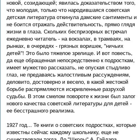
новой, созидающей; явилась доказательством того,
что молодая, только что народившаяся советская
детская литература откинула дамские сантименты и
не боится отражать действительность, прямо глядя
жизни в глаза. Скольких беспризорных встречал
ежедневно читатель - на вокзалах, в трамваях, на
рынках, в очередях - грязных воришек, "ничьих
детей"! Это было тяжелое зрелище. И вот повесть,
да еще обращенная непосредственно к подросткам,
имеет мужество рассказать, не опуская стыдливо
глаз, не предаваясь жалостливым рассуждениям,
деловито, достоверно и весело, в какой жестокой
борьбе распрямляются искривленные разрухой
судьбы. В этом смелом повороте к жизни был залог
нового качества советской литературы для детей -
ее бесстрашного реализма.
1927 год... Те книги о советских подростках, которые
известны сейчас каждому школьнику, еще не
существовали тогда. До "Школы" А. Гайдара