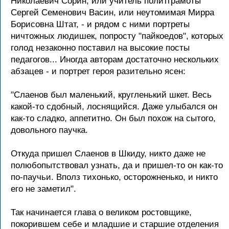
Николаевич Сорин, или учитель политграмоты
Сергей Семенович Васин, или неутомимая Мирра
Борисовна Штат, - и рядом с ними портреты
ничтожных людишек, попросту "пайкоедов", которых
голод незаконно поставил на высокие посты
педагогов... Иногда авторам достаточно нескольких
абзацев - и портрет героя разительно ясен:
"Слаенов был маленький, кругленький шкет. Весь
какой-то сдобный, лоснящийся. Даже улыбался он
как-то сладко, аппетитно. Он был похож на сытого,
довольного паучка.
Откуда пришел Слаенов в Шкиду, никто даже не
полюбопытствовал узнать, да и пришел-то он как-то
по-паучьи. Вполз тихонько, осторожненько, и никто
его не заметил".
Так начинается глава о великом ростовщике,
покорившем себе и младшие и старшие отделения