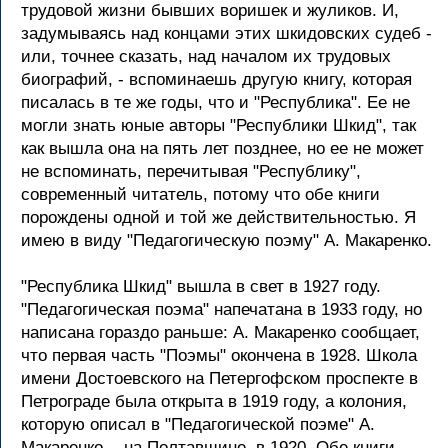
трудовой жизни бывших воришек и жуликов. И,
задумываясь над концами этих шкидовских судеб -
или, точнее сказать, над началом их трудовых
биографий, - вспоминаешь другую книгу, которая
писалась в те же годы, что и "Республика". Ее не
могли знать юные авторы "Республики Шкид", так
как вышла она на пять лет позднее, но ее не может
не вспоминать, перечитывая "Республику",
современный читатель, потому что обе книги
порождены одной и той же действительностью. Я
имею в виду "Педагогическую поэму" А. Макаренко.
"Республика Шкид" вышла в свет в 1927 году.
"Педагогическая поэма" напечатана в 1933 году, но
написана гораздо раньше: А. Макаренко сообщает,
что первая часть "Поэмы" окончена в 1928. Школа
имени Достоевского на Петергофском проспекте в
Петрограде была открыта в 1919 году, а колония,
которую описал в "Педагогической поэме" А.
Макаренко, - на Полтавщине, в 1920. Обе книги