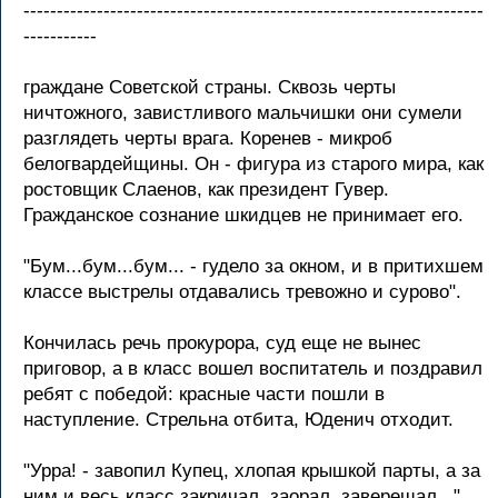
---------------------------------------------------------------------
-----------
граждане Советской страны. Сквозь черты
ничтожного, завистливого мальчишки они сумели
разглядеть черты врага. Коренев - микроб
белогвардейщины. Он - фигура из старого мира, как
ростовщик Слаенов, как президент Гувер.
Гражданское сознание шкидцев не принимает его.
"Бум...бум...бум... - гудело за окном, и в притихшем
классе выстрелы отдавались тревожно и сурово".
Кончилась речь прокурора, суд еще не вынес
приговор, а в класс вошел воспитатель и поздравил
ребят с победой: красные части пошли в
наступление. Стрельна отбита, Юденич отходит.
"Урра! - завопил Купец, хлопая крышкой парты, а за
ним и весь класс закричал, заорал, заверещал..."