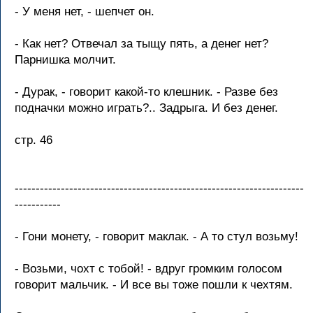
- У меня нет, - шепчет он.
- Как нет? Отвечал за тыщу пять, а денег нет?
Парнишка молчит.
- Дурак, - говорит какой-то клешник. - Разве без
подначки можно играть?.. Задрыга. И без денег.
стр. 46
---------------------------------------------------------------------
-----------
- Гони монету, - говорит маклак. - А то стул возьму!
- Возьми, чохт с тобой! - вдруг громким голосом
говорит мальчик. - И все вы тоже пошли к чехтям.